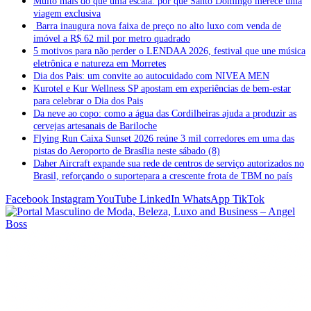
Muito mais do que uma escala: por que Santo Domingo merece uma
viagem exclusiva
Barra inaugura nova faixa de preço no alto luxo com venda de
imóvel a R$ 62 mil por metro quadrado
5 motivos para não perder o LENDAA 2026, festival que une música
eletrônica e natureza em Morretes
Dia dos Pais: um convite ao autocuidado com NIVEA MEN
Kurotel e Kur Wellness SP apostam em experiências de bem-estar
para celebrar o Dia dos Pais
Da neve ao copo: como a água das Cordilheiras ajuda a produzir as
cervejas artesanais de Bariloche
Flying Run Caixa Sunset 2026 reúne 3 mil corredores em uma das
pistas do Aeroporto de Brasília neste sábado (8)
Daher Aircraft expande sua rede de centros de serviço autorizados no
Brasil, reforçando o suportepara a crescente frota de TBM no país
Facebook
Instagram
YouTube
LinkedIn
WhatsApp
TikTok