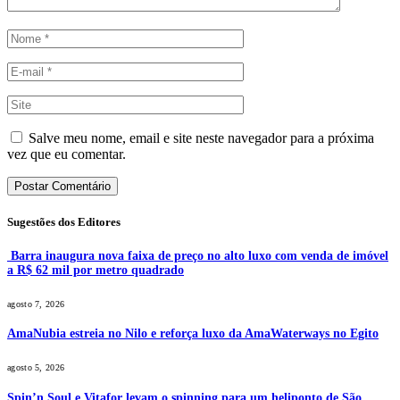
Salve meu nome, email e site neste navegador para a próxima
vez que eu comentar.
Sugestões dos Editores
Barra inaugura nova faixa de preço no alto luxo com venda de imóvel
a R$ 62 mil por metro quadrado
agosto 7, 2026
AmaNubia estreia no Nilo e reforça luxo da AmaWaterways no Egito
agosto 5, 2026
Spin’n Soul e Vitafor levam o spinning para um heliponto de São