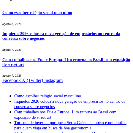
Como escolher relógio social masculino
agosto 8, 2026
Inquietos 2026 coloca a nova geração de empresários no centro da
conversa sobre negócios
agosto 7, 2026
Com trabalhos nos Eua e Europa, Lito retorna ao Brasil com exposição
de street art
agosto 7, 2026
Facebook
X (Twitter)
Instagram
Notícias Boss
Como escolher relógio social masculino
Inquietos 2026 coloca a nova geração de empresários no centro da
conversa sobre negócios
Com trabalhos nos Eua e Europa, Lito retorna ao Brasil com
exposição de street art
Turismo de inverno: por que a Serra Gaúcha também é um destino
para quem viaja em busca de boa gastronomia