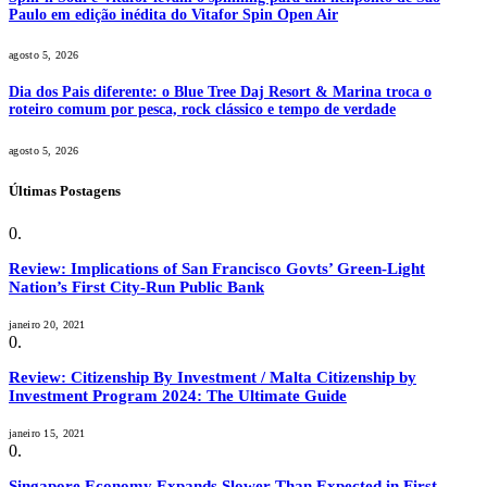
Paulo em edição inédita do Vitafor Spin Open Air
agosto 5, 2026
Dia dos Pais diferente: o Blue Tree Daj Resort & Marina troca o
roteiro comum por pesca, rock clássico e tempo de verdade
agosto 5, 2026
Últimas Postagens
Review: Implications of San Francisco Govts’ Green-Light
Nation’s First City-Run Public Bank
janeiro 20, 2021
Review: Citizenship By Investment / Malta Citizenship by
Investment Program 2024: The Ultimate Guide
janeiro 15, 2021
Singapore Economy Expands Slower Than Expected in First