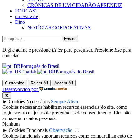
CRÔNICAS DE UM CIDADÃO APRENDIZ
PODCAST
prnewswire
Dino
NOTÍCIAS CORPORATIVAS
Enviar
Digite acima e pressione
Enter
para pesquisar. Pressione
Esc
para
cancelar.
Português do Brasil
English
Português do Brasil
Customize
Reject All
Accept All
Desenvolvido por
✖
►
Cookies Necessários
Sempre Ativo
Cookies necessários habilitam recursos essenciais do site, como
login seguro e ajustes de preferências de consentimento. Eles não
armazenam dados pessoais.
Nenhum
►
Cookies Funcionais
Observação
Cookies funcionais suportam recursos como compartilhamento de