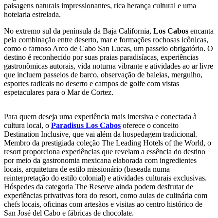
paisagens naturais impressionantes, rica herança cultural e uma
hotelaria estrelada.
No extremo sul da península da Baja California,
Los Cabos
encanta
pela combinação entre deserto, mar e formações rochosas icônicas,
como o famoso Arco de Cabo San Lucas, um passeio obrigatório. O
destino é reconhecido por suas praias paradisíacas, experiências
gastronômicas autorais, vida noturna vibrante e atividades ao ar livre
que incluem passeios de barco, observação de baleias, mergulho,
esportes radicais no deserto e campos de golfe com vistas
espetaculares para o Mar de Cortez.
Para quem deseja uma experiência mais imersiva e conectada à
cultura local, o
Paradisus Los Cabos
oferece o conceito
Destination Inclusive, que vai além da hospedagem tradicional.
Membro da prestigiada coleção The Leading Hotels of the World, o
resort proporciona experiências que revelam a essência do destino
por meio da gastronomia mexicana elaborada com ingredientes
locais, arquitetura de estilo missionário (baseada numa
reinterpretação do estilo colonial) e atividades culturais exclusivas.
Hóspedes da categoria The Reserve ainda podem desfrutar de
experiências privativas fora do resort, como aulas de culinária com
chefs locais, oficinas com artesãos e visitas ao centro histórico de
San José del Cabo e fábricas de chocolate.