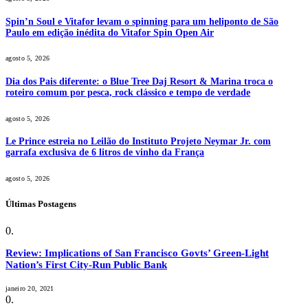
Spin’n Soul e Vitafor levam o spinning para um heliponto de São
Paulo em edição inédita do Vitafor Spin Open Air
agosto 5, 2026
Dia dos Pais diferente: o Blue Tree Daj Resort & Marina troca o
roteiro comum por pesca, rock clássico e tempo de verdade
agosto 5, 2026
Le Prince estreia no Leilão do Instituto Projeto Neymar Jr. com
garrafa exclusiva de 6 litros de vinho da França
agosto 5, 2026
Últimas Postagens
Review: Implications of San Francisco Govts’ Green-Light
Nation’s First City-Run Public Bank
janeiro 20, 2021