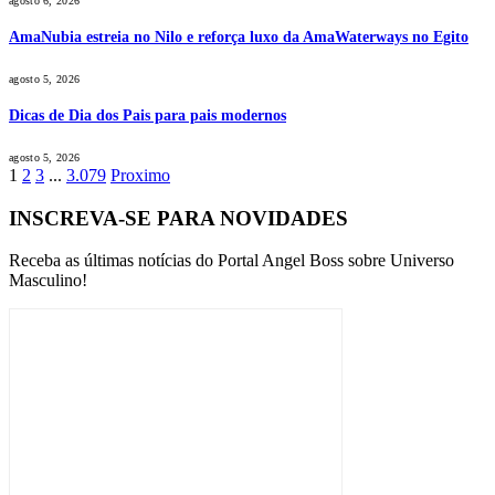
agosto 6, 2026
AmaNubia estreia no Nilo e reforça luxo da AmaWaterways no Egito
agosto 5, 2026
Dicas de Dia dos Pais para pais modernos
agosto 5, 2026
1
2
3
...
3.079
Proximo
INSCREVA-SE PARA NOVIDADES
Receba as últimas notícias do Portal Angel Boss sobre Universo
Masculino!