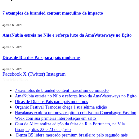
7 exemplos de branded content masculino de impacto
agosto 6, 2026
AmaNubia estreia no Nilo e reforça luxo da AmaWaterways no Egito
agosto 5, 2026
Dicas de Dia dos Pais para pais modernos
agosto 5, 2026
Facebook
X (Twitter)
Instagram
Notícias Boss
7 exemplos de branded content masculino de impacto
AmaNubia estreia no Nilo e reforça luxo da AmaWaterways no Egito
Dicas de Dia dos Pais para pais modernos
Organic Festival Trancoso chega à sua sétima edição
Havaianas explora um novo capítulo criativo na Copenhagen Fashion
Week com sua primeira interpretação em salto
Casa de Alice realiza edição da feira da Rua Fortunato, na Vila
Buarque, dias 22 e 23 de agosto
Denza B5 lidera mercado premium brasileiro pelo segundo mês