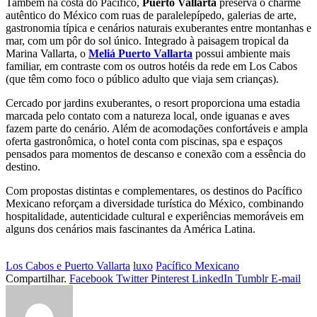
Também na costa do Pacífico,
Puerto Vallarta
preserva o charme
autêntico do México com ruas de paralelepípedo, galerias de arte,
gastronomia típica e cenários naturais exuberantes entre montanhas e
mar, com um pôr do sol único. Integrado à paisagem tropical da
Marina Vallarta, o
Meliá Puerto Vallarta
possui ambiente mais
familiar, em contraste com os outros hotéis da rede em Los Cabos
(que têm como foco o público adulto que viaja sem crianças).
Cercado por jardins exuberantes, o resort proporciona uma estadia
marcada pelo contato com a natureza local, onde iguanas e aves
fazem parte do cenário. Além de acomodações confortáveis e ampla
oferta gastronômica, o hotel conta com piscinas, spa e espaços
pensados para momentos de descanso e conexão com a essência do
destino.
Com propostas distintas e complementares, os destinos do Pacífico
Mexicano reforçam a diversidade turística do México, combinando
hospitalidade, autenticidade cultural e experiências memoráveis em
alguns dos cenários mais fascinantes da América Latina.
Los Cabos e Puerto Vallarta
luxo
Pacífico Mexicano
Compartilhar.
Facebook
Twitter
Pinterest
LinkedIn
Tumblr
E-mail