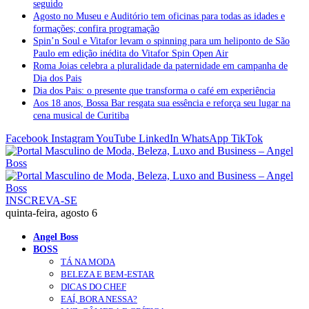
seguido
Agosto no Museu e Auditório tem oficinas para todas as idades e
formações; confira programação
Spin’n Soul e Vitafor levam o spinning para um heliponto de São
Paulo em edição inédita do Vitafor Spin Open Air
Roma Joias celebra a pluralidade da paternidade em campanha de
Dia dos Pais
Dia dos Pais: o presente que transforma o café em experiência
Aos 18 anos, Bossa Bar resgata sua essência e reforça seu lugar na
cena musical de Curitiba
Facebook
Instagram
YouTube
LinkedIn
WhatsApp
TikTok
INSCREVA-SE
quinta-feira, agosto 6
Angel Boss
BOSS
TÁ NA MODA
BELEZA E BEM-ESTAR
DICAS DO CHEF
EAÍ, BORA NESSA?