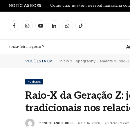
Como criar imagem pessoal masculina co
NOTÍCIAS BOSS
Facebook
Instagram
YouTube
LinkedIn
WhatsApp
TikTok
sexta-feira, agosto 7
A
VOCÊ ESTÁ EM:
Início
»
Typography Elements
»
Raio-X
NOTÍCIAS
Raio-X da Geração Z: j
Le Pr
tradicionais nos rela
Leilã
Proj
garra
Por
NETO ANGEL BOSS
maio 14, 2026
Nenhum come
litro
Fran