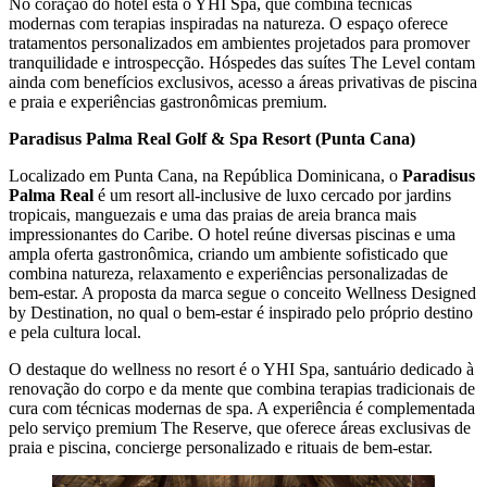
No coração do hotel está o YHI Spa, que combina técnicas
modernas com terapias inspiradas na natureza. O espaço oferece
tratamentos personalizados em ambientes projetados para promover
tranquilidade e introspecção. Hóspedes das suítes The Level contam
ainda com benefícios exclusivos, acesso a áreas privativas de piscina
e praia e experiências gastronômicas premium.
Paradisus Palma Real Golf & Spa Resort (Punta Cana)
Localizado em Punta Cana, na República Dominicana, o
Paradisus
Palma Real
é um resort all-inclusive de luxo cercado por jardins
tropicais, manguezais e uma das praias de areia branca mais
impressionantes do Caribe. O hotel reúne diversas piscinas e uma
ampla oferta gastronômica, criando um ambiente sofisticado que
combina natureza, relaxamento e experiências personalizadas de
bem-estar. A proposta da marca segue o conceito Wellness Designed
by Destination, no qual o bem-estar é inspirado pelo próprio destino
e pela cultura local.
O destaque do wellness no resort é o YHI Spa, santuário dedicado à
renovação do corpo e da mente que combina terapias tradicionais de
cura com técnicas modernas de spa. A experiência é complementada
pelo serviço premium The Reserve, que oferece áreas exclusivas de
praia e piscina, concierge personalizado e rituais de bem-estar.