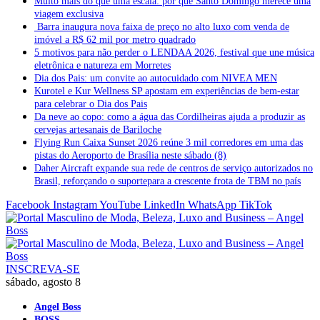
Muito mais do que uma escala: por que Santo Domingo merece uma
viagem exclusiva
Barra inaugura nova faixa de preço no alto luxo com venda de
imóvel a R$ 62 mil por metro quadrado
5 motivos para não perder o LENDAA 2026, festival que une música
eletrônica e natureza em Morretes
Dia dos Pais: um convite ao autocuidado com NIVEA MEN
Kurotel e Kur Wellness SP apostam em experiências de bem-estar
para celebrar o Dia dos Pais
Da neve ao copo: como a água das Cordilheiras ajuda a produzir as
cervejas artesanais de Bariloche
Flying Run Caixa Sunset 2026 reúne 3 mil corredores em uma das
pistas do Aeroporto de Brasília neste sábado (8)
Daher Aircraft expande sua rede de centros de serviço autorizados no
Brasil, reforçando o suportepara a crescente frota de TBM no país
Facebook
Instagram
YouTube
LinkedIn
WhatsApp
TikTok
INSCREVA-SE
sábado, agosto 8
Angel Boss
BOSS