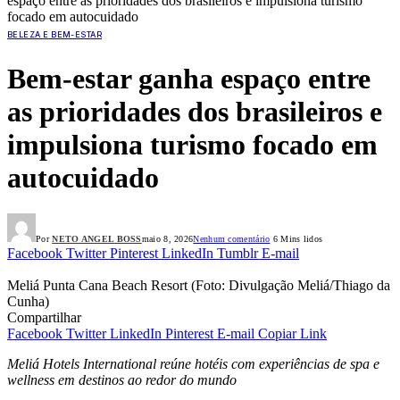
espaço entre as prioridades dos brasileiros e impulsiona turismo
focado em autocuidado
BELEZA E BEM-ESTAR
Bem-estar ganha espaço entre
as prioridades dos brasileiros e
impulsiona turismo focado em
autocuidado
Por
NETO ANGEL BOSS
maio 8, 2026
Nenhum comentário
6 Mins lidos
Facebook
Twitter
Pinterest
LinkedIn
Tumblr
E-mail
Meliá Punta Cana Beach Resort (Foto: Divulgação Meliá/Thiago da
Cunha)
Compartilhar
Facebook
Twitter
LinkedIn
Pinterest
E-mail
Copiar Link
Meliá Hotels International reúne hotéis com experiências de spa e
wellness em destinos ao redor do mundo