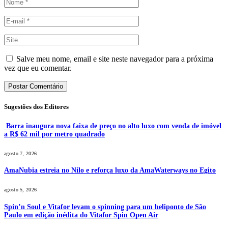
Salve meu nome, email e site neste navegador para a próxima
vez que eu comentar.
Sugestões dos Editores
Barra inaugura nova faixa de preço no alto luxo com venda de imóvel
a R$ 62 mil por metro quadrado
agosto 7, 2026
AmaNubia estreia no Nilo e reforça luxo da AmaWaterways no Egito
agosto 5, 2026
Spin’n Soul e Vitafor levam o spinning para um heliponto de São
Paulo em edição inédita do Vitafor Spin Open Air