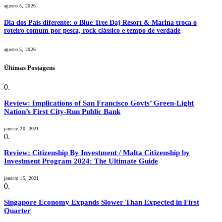
agosto 5, 2026
Dia dos Pais diferente: o Blue Tree Daj Resort & Marina troca o
roteiro comum por pesca, rock clássico e tempo de verdade
agosto 5, 2026
Últimas Postagens
Review: Implications of San Francisco Govts’ Green-Light
Nation’s First City-Run Public Bank
janeiro 20, 2021
Review: Citizenship By Investment / Malta Citizenship by
Investment Program 2024: The Ultimate Guide
janeiro 15, 2021
Singapore Economy Expands Slower Than Expected in First
Quarter