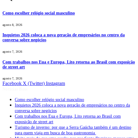
Como escolher relógio social masculino
agosto 8, 2026
Inquietos 2026 coloca a nova geração de empresários no centro da
conversa sobre negócios
agosto 7, 2026
Com trabalhos nos Eua e Europa, Lito retorna ao Brasil com exposição
de street art
agosto 7, 2026
Facebook
X (Twitter)
Instagram
Notícias Boss
Como escolher relógio social masculino
Inquietos 2026 coloca a nova geração de empresários no centro da
conversa sobre negócios
Com trabalhos nos Eua e Europa, Lito retorna ao Brasil com
exposição de street art
Turismo de inverno: por que a Serra Gaúcha também é um destino
para quem viaja em busca de boa gastronomia