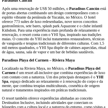
Paradisus Cancún
Após uma renovação de US$ 50 milhões, o
Paradisus Cancún
está
de portas abertas combinando um design contemporâneo com o
espírito vibrante da península de Yucatán, no México. O hotel
oferece 773 suítes de luxo redesenhadas, nove novos conceitos
gastronômicos, sete bares, splash park Aquazone e o clube infantil
Kidsdom. Para uma experiência mais profunda de relaxamento e
renovação, o resort conta com o YHI Spa, inspirado nas tradições
maias. O conceito do YHI inclui tratamentos restauradores, técnicas
de vanguarda e terapias tradicionais de diferentes culturas. Com 1,5
mil metros quadrados, o YHI Spa dispõe de cabines aquecidas, ritual
de água, sauna, sala de vapor e um bar de bebidas saudáveis.
Paradisus Playa del Carmen – Riviera Maya
Localizado na Riviera Maya, no México, o
Paradisus Playa del
Carmen
é um resort all-inclusive que combina experiências de luxo
com contato com a natureza. Um dos principais destaques é o
YHI
Spa
, espaço dedicado ao relaxamento e à renovação do corpo e da
mente, que combina terapias multiculturais, cosmética de origem
natural e tratamentos inspirados em práticas tradicionais.
O resort também oferece experiências alinhadas ao conceito
Destination Inclusive, incluindo atividades que conectam os
hóspedes com a cultura local e a natureza do entorno, como visitas a