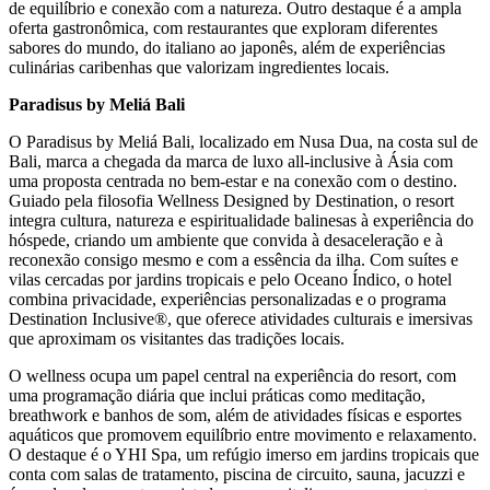
de equilíbrio e conexão com a natureza. Outro destaque é a ampla
oferta gastronômica, com restaurantes que exploram diferentes
sabores do mundo, do italiano ao japonês, além de experiências
culinárias caribenhas que valorizam ingredientes locais.
Paradisus by Meliá Bali
O Paradisus by Meliá Bali, localizado em Nusa Dua, na costa sul de
Bali, marca a chegada da marca de luxo all-inclusive à Ásia com
uma proposta centrada no bem-estar e na conexão com o destino.
Guiado pela filosofia Wellness Designed by Destination, o resort
integra cultura, natureza e espiritualidade balinesas à experiência do
hóspede, criando um ambiente que convida à desaceleração e à
reconexão consigo mesmo e com a essência da ilha. Com suítes e
vilas cercadas por jardins tropicais e pelo Oceano Índico, o hotel
combina privacidade, experiências personalizadas e o programa
Destination Inclusive®, que oferece atividades culturais e imersivas
que aproximam os visitantes das tradições locais.
O wellness ocupa um papel central na experiência do resort, com
uma programação diária que inclui práticas como meditação,
breathwork e banhos de som, além de atividades físicas e esportes
aquáticos que promovem equilíbrio entre movimento e relaxamento.
O destaque é o YHI Spa, um refúgio imerso em jardins tropicais que
conta com salas de tratamento, piscina de circuito, sauna, jacuzzi e