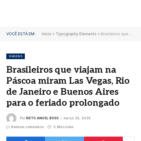
VOCÊ ESTÁ EM:
Início
»
Typography Elements
»
Brasileiros que viajam na Páscoa miram Las Vegas, Rio de Janeiro e Buenos Aires para o feriado prolongado
VIAGENS
Brasileiros que viajam na
Páscoa miram Las Vegas, Rio
de Janeiro e Buenos Aires
para o feriado prolongado
Por
NETO ANGEL BOSS
março 26, 2026
Nenhum comentário
5 Mins lidos