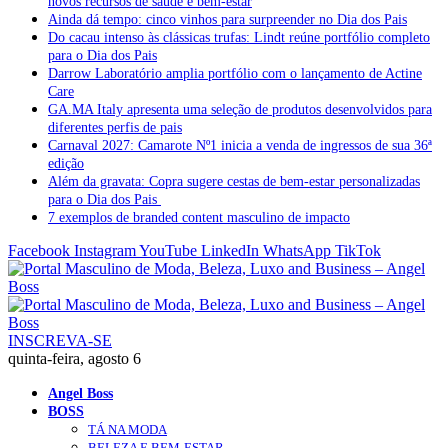
novos recursos de saúde e bem-estar
Ainda dá tempo: cinco vinhos para surpreender no Dia dos Pais
Do cacau intenso às clássicas trufas: Lindt reúne portfólio completo
para o Dia dos Pais
Darrow Laboratório amplia portfólio com o lançamento de Actine
Care
GA.MA Italy apresenta uma seleção de produtos desenvolvidos para
diferentes perfis de pais
Carnaval 2027: Camarote Nº1 inicia a venda de ingressos de sua 36ª
edição
Além da gravata: Copra sugere cestas de bem-estar personalizadas
para o Dia dos Pais
7 exemplos de branded content masculino de impacto
Facebook
Instagram
YouTube
LinkedIn
WhatsApp
TikTok
INSCREVA-SE
quinta-feira, agosto 6
Angel Boss
BOSS
TÁ NA MODA
BELEZA E BEM-ESTAR