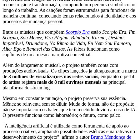
reconstrução e transformação, compondo um percurso simbólico ao
longo do trabalho. As canções foram estruturadas para funcionar de
maneira contínua, conectando temas relacionados à identidade e aos
processos de mudança pessoal.
Entre as músicas que compõem
Scorpio Era
estão
Scorpio Era
,
I’m
Scorpio
,
Sou Mënez
,
Vira Página
,
Blindado
,
Karma
,
Destino
,
Imparável
,
Drumdone
,
No Ritmo da Vida
,
Eu Nem Sou Famoso
,
Alter Ego
e
Renasci das Cinzas
. As faixas funcionam como
capítulos de uma mesma narrativa conceitual.
Além do lançamento musical, o projeto também conta com
produções audiovisuais. Os clipes lançados já ultrapassaram a marca
de
3 milhões de visualizações nas redes sociais
, enquanto o perfil
do artista registra
mais de 8 mil ouvintes mensais
na principal
plataforma de streaming.
Mesmo em constante mutação, o projeto preserva sua essência.
Mënez se reinventa sem se diluir. Muda de forma, não de propósito,
não se importa com os haters que tem recebido devido ao uso de IA.
O presente funciona como laboratório; o futuro, como palco.
"A inteligência artificial é utilizada como ferramenta de apoio ao
processo criativo, ampliando possibilidades estéticas e narrativas no
desenvolvimento do projeto", afirma o autor
Bruno Mendonça de