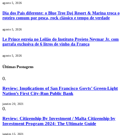
agosto 5, 2026
Dia dos Pais diferente: o Blue Tree Daj Resort & Marina troca o
roteiro comum por pesca, rock clássico e tempo de verdade
agosto 5, 2026
Le Prince estreia no Leilão do Instituto Projeto Neymar Jr. com
garrafa exclusiva de 6 litros de vinho da França
agosto 5, 2026
Últimas Postagens
Review: Implications of San Francisco Govts’ Green-Light
Nation’s First City-Run Public Bank
janeiro 20, 2021
Review: Citizenship By Investment / Malta Citizenship by
Investment Program 2024: The Ultimate Guide
janeiro 15, 2021