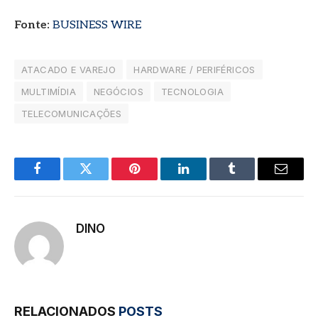
Fonte:
BUSINESS WIRE
ATACADO E VAREJO
HARDWARE / PERIFÉRICOS
MULTIMÍDIA
NEGÓCIOS
TECNOLOGIA
TELECOMUNICAÇÕES
Facebook
Twitter
Pinterest
LinkedIn
Tumblr
E-
mail
DINO
RELACIONADOS
POSTS