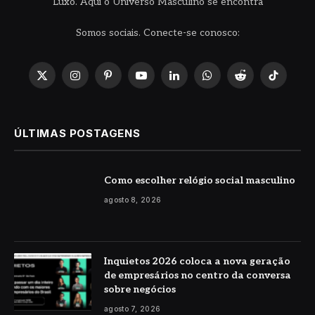
Luxo. Aqui o Universo Masculino se encontra
Somos sociais. Conecte-se conosco:
X
Instagram
Pinterest
YouTube
LinkedIn
WhatsApp
Reddit
TikTok
(Twitter)
ÚLTIMAS POSTAGENS
Como escolher relógio social masculino
agosto 8, 2026
Inquietos 2026 coloca a nova geração
de empresários no centro da conversa
sobre negócios
agosto 7, 2026