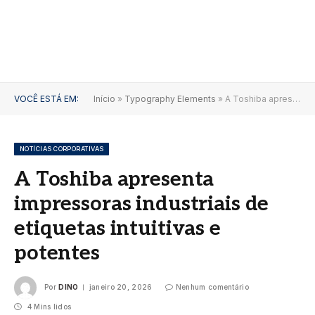
VOCÊ ESTÁ EM:
Início
»
Typography Elements
»
A Toshiba apresenta impressoras industriais de etiquetas intuitivas e potentes
NOTÍCIAS CORPORATIVAS
A Toshiba apresenta
impressoras industriais de
etiquetas intuitivas e
potentes
Por
DINO
janeiro 20, 2026
Nenhum comentário
4 Mins lidos