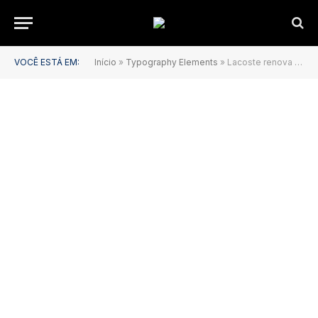
VOCÊ ESTÁ EM:
Início
»
Typography Elements
»
Lacoste renova patrocínio com Sophia Chow até 2027