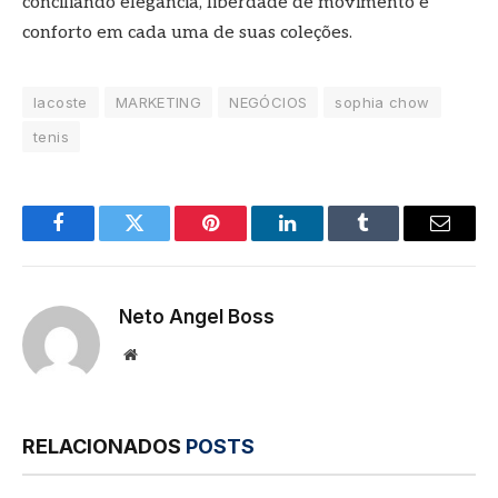
conciliando elegância, liberdade de movimento e
conforto em cada uma de suas coleções.
lacoste
MARKETING
NEGÓCIOS
sophia chow
tenis
Facebook
Twitter
Pinterest
LinkedIn
Tumblr
E-
mail
Neto Angel Boss
Site
RELACIONADOS
POSTS