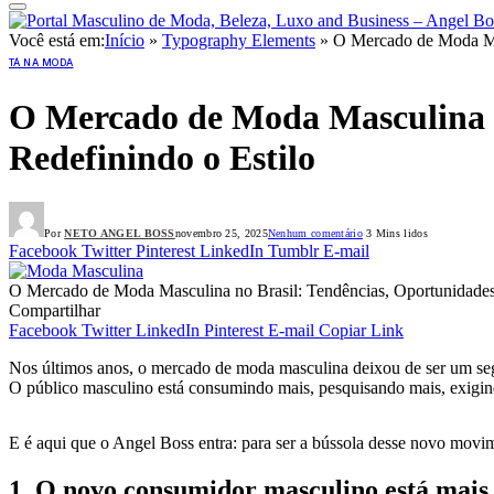
Você está em:
Início
»
Typography Elements
»
O Mercado de Moda Mas
TÁ NA MODA
O Mercado de Moda Masculina n
Redefinindo o Estilo
Por
NETO ANGEL BOSS
novembro 25, 2025
Nenhum comentário
3 Mins lidos
Facebook
Twitter
Pinterest
LinkedIn
Tumblr
E-mail
O Mercado de Moda Masculina no Brasil: Tendências, Oportunidade
Compartilhar
Facebook
Twitter
LinkedIn
Pinterest
E-mail
Copiar Link
Nos últimos anos, o mercado de moda masculina deixou de ser um seg
O público masculino está consumindo mais, pesquisando mais, exigindo
E é aqui que o Angel Boss entra: para ser a bússola desse novo movi
1. O novo consumidor masculino está mais 