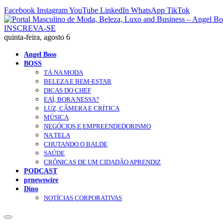
Facebook
Instagram
YouTube
LinkedIn
WhatsApp
TikTok
INSCREVA-SE
quinta-feira, agosto 6
Angel Boss
BOSS
TÁ NA MODA
BELEZA E BEM-ESTAR
DICAS DO CHEF
EAÍ, BORA NESSA?
LUZ, CÂMERA E CRÍTICA
MÚSICA
NEGÓCIOS E EMPREENDEDORISMO
NA TELA
CHUTANDO O BALDE
SAÚDE
CRÔNICAS DE UM CIDADÃO APRENDIZ
PODCAST
prnewswire
Dino
NOTÍCIAS CORPORATIVAS