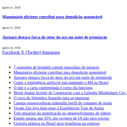
agosto 6, 2026
Maquinário eficiente contribui para demolição sustentável
agosto 6, 2026
Aproaço destaca força do setor do aço em noite de premiação
agosto 6, 2026
Facebook
X (Twitter)
Instagram
Notícias Boss
7 exemplos de branded content masculino de impacto
Maquinário eficiente contribui para demolição sustentável
Aproaço destaca força do setor do aço em noite de premiação
Como a inteligência artificial está mudando o RH no Brasil
O que é a carta contemplada e como ela funciona
Bitget Assina Acordo de Cooperação com a Gelephu Mindfulness City A
O risco do Setembro Amarelo para as empresas
Canetas emagrecedoras redesenha perfil de consumo de moda
Virada Zen leva bem-estar à Equilibrivm Tour de Anitta
Três impactos da gamificação no desenvolvimento de líderes
Estudo aponta que 95% dos projetos de IA não gera retorno
Cirurgia plástica no Brasil atrai brasileiras no exterior