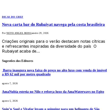
DICAS DO CHEF
Nova carta bar do Rubaiyat navega pela costa brasileira
Por
NETO ANGEL BOSS
janeiro 29, 2026
Criações originais para o verão destacam notas cítricas
e refrescantes inspiradas da diversidade do país O
Rubaiyat acaba de…
Sugestões dos Editores
Barra inaugura nova faixa de preço no alto luxo com venda de imóvel
a R$ 62 mil por metro quadrado
agosto 7, 2026
AmaNubia estreia no Nilo e reforça luxo da AmaWaterways no Egito
agosto 5, 2026
Spin’n Soul e Vitafor levam o spinning para um heliponto de São