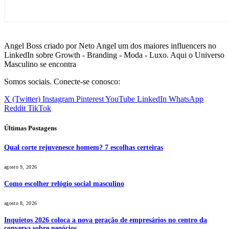
Angel Boss criado por Neto Angel um dos maiores influencers no
LinkedIn sobre Growth - Branding - Moda - Luxo. Aqui o Universo
Masculino se encontra
Somos sociais. Conecte-se conosco:
X (Twitter)
Instagram
Pinterest
YouTube
LinkedIn
WhatsApp
Reddit
TikTok
Últimas Postagens
Qual corte rejuvenesce homem? 7 escolhas certeiras
agosto 9, 2026
Como escolher relógio social masculino
agosto 8, 2026
Inquietos 2026 coloca a nova geração de empresários no centro da
conversa sobre negócios