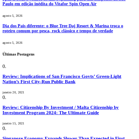
Paulo em edição inédita do Vitafor Spin Open Air
agosto 5, 2026
Dia dos Pais diferente: o Blue Tree Daj Resort & Marina troca o
roteiro comum por pesca, rock clássico e tempo de verdade
agosto 5, 2026
Últimas Postagens
Review: Implications of San Francisco Govts’ Green-Light
Nation’s First City-Run Public Bank
janeiro 20, 2021
Review: Citizenship By Investment / Malta Citizenship by
Investment Program 2024: The Ultimate Guide
janeiro 15, 2021
Singapore Economy Expands Slower Than Expected in First