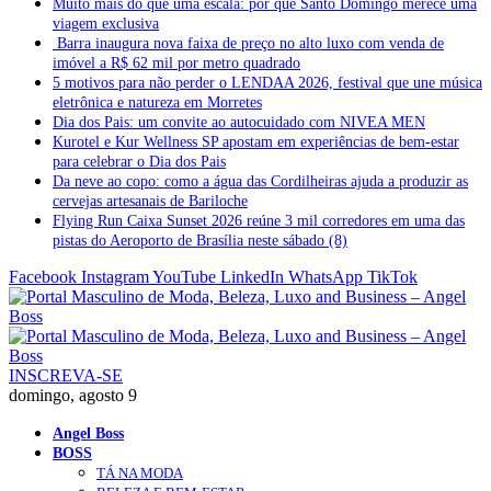
Muito mais do que uma escala: por que Santo Domingo merece uma
viagem exclusiva
Barra inaugura nova faixa de preço no alto luxo com venda de
imóvel a R$ 62 mil por metro quadrado
5 motivos para não perder o LENDAA 2026, festival que une música
eletrônica e natureza em Morretes
Dia dos Pais: um convite ao autocuidado com NIVEA MEN
Kurotel e Kur Wellness SP apostam em experiências de bem-estar
para celebrar o Dia dos Pais
Da neve ao copo: como a água das Cordilheiras ajuda a produzir as
cervejas artesanais de Bariloche
Flying Run Caixa Sunset 2026 reúne 3 mil corredores em uma das
pistas do Aeroporto de Brasília neste sábado (8)
Facebook
Instagram
YouTube
LinkedIn
WhatsApp
TikTok
INSCREVA-SE
domingo, agosto 9
Angel Boss
BOSS
TÁ NA MODA