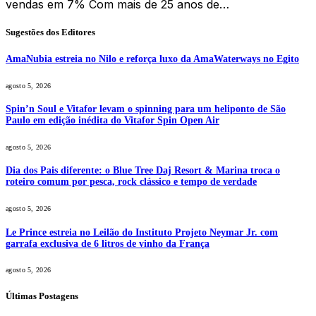
vendas em 7% Com mais de 25 anos de…
Sugestões dos Editores
AmaNubia estreia no Nilo e reforça luxo da AmaWaterways no Egito
agosto 5, 2026
Spin’n Soul e Vitafor levam o spinning para um heliponto de São
Paulo em edição inédita do Vitafor Spin Open Air
agosto 5, 2026
Dia dos Pais diferente: o Blue Tree Daj Resort & Marina troca o
roteiro comum por pesca, rock clássico e tempo de verdade
agosto 5, 2026
Le Prince estreia no Leilão do Instituto Projeto Neymar Jr. com
garrafa exclusiva de 6 litros de vinho da França
agosto 5, 2026
Últimas Postagens