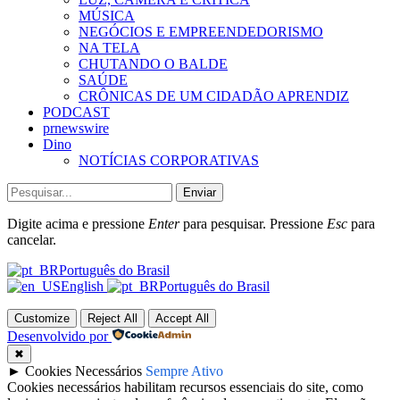
MÚSICA
NEGÓCIOS E EMPREENDEDORISMO
NA TELA
CHUTANDO O BALDE
SAÚDE
CRÔNICAS DE UM CIDADÃO APRENDIZ
PODCAST
prnewswire
Dino
NOTÍCIAS CORPORATIVAS
Enviar
Digite acima e pressione
Enter
para pesquisar. Pressione
Esc
para
cancelar.
Português do Brasil
English
Português do Brasil
Customize
Reject All
Accept All
Desenvolvido por
✖
►
Cookies Necessários
Sempre Ativo
Cookies necessários habilitam recursos essenciais do site, como