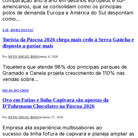
comparação ano a ano em destinos europeus e sul-
americanos, que se consolidam como os principais
polos de demanda Europa e América do Sul despontam
como…
EAÍ, BORA NESSA?
Turista da Páscoa 2026 chega mais cedo à Serra Gaúcha e
disposto a gastar mais
Por
NETO ANGEL BOSS
março 6, 2026
Tiqueteira que atende 98% dos principais parques de
Gramado e Canela projeta crescimento de 110% nas
vendas sobre…
DICAS DO CHEF
Ovo em Fatias e linha Capivara são apostas da
D’Fuhrmann Chocolates na Páscoa 2026
Por
NETO ANGEL BOSS
fevereiro 27, 2026
Empresa alia experiência multissabores ao
sucesso da linha fofura de capivara e planeja ampliar as