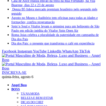
Casa de Alice realiza edição da feira da Rua Fortunato, na Vila
Buarque, dias 22 e 23 de agosto
Denza B5 lidera mercado premium brasileiro pelo segundo mês
seguido
Agosto no Museu e Auditório tem oficinas para todas as idades e
formações; confira programação
Spin’n Soul e Vitafor levam o spinning para um heliponto de São
Paulo em edição inédita do Vitafor Spin Open Air
Roma Joias celebra a pluralidade da paternidade em campanha de
Dia dos Pais
Dia dos Pais: o presente que transforma o café em experiência
Facebook
Instagram
YouTube
LinkedIn
WhatsApp
TikTok
INSCREVA-SE
quinta-feira, agosto 6
Angel Boss
BOSS
TÁ NA MODA
BELEZA E BEM-ESTAR
DICAS DO CHEF