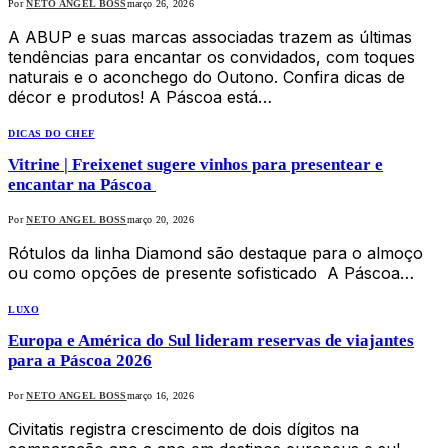
Por
NETO ANGEL BOSS
março 26, 2026
A ABUP e suas marcas associadas trazem as últimas
tendências para encantar os convidados, com toques
naturais e o aconchego do Outono. Confira dicas de
décor e produtos! A Páscoa está…
DICAS DO CHEF
Vitrine | Freixenet sugere vinhos para presentear e
encantar na Páscoa
Por
NETO ANGEL BOSS
março 20, 2026
Rótulos da linha Diamond são destaque para o almoço
ou como opções de presente sofisticado A Páscoa…
LUXO
Europa e América do Sul lideram reservas de viajantes
para a Páscoa 2026
Por
NETO ANGEL BOSS
março 16, 2026
Civitatis registra crescimento de dois dígitos na