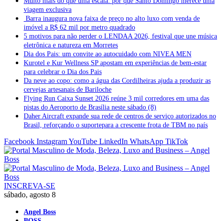
Muito mais do que uma escala: por que Santo Domingo merece uma
viagem exclusiva
Barra inaugura nova faixa de preço no alto luxo com venda de
imóvel a R$ 62 mil por metro quadrado
5 motivos para não perder o LENDAA 2026, festival que une música
eletrônica e natureza em Morretes
Dia dos Pais: um convite ao autocuidado com NIVEA MEN
Kurotel e Kur Wellness SP apostam em experiências de bem-estar
para celebrar o Dia dos Pais
Da neve ao copo: como a água das Cordilheiras ajuda a produzir as
cervejas artesanais de Bariloche
Flying Run Caixa Sunset 2026 reúne 3 mil corredores em uma das
pistas do Aeroporto de Brasília neste sábado (8)
Daher Aircraft expande sua rede de centros de serviço autorizados no
Brasil, reforçando o suportepara a crescente frota de TBM no país
Facebook
Instagram
YouTube
LinkedIn
WhatsApp
TikTok
INSCREVA-SE
sábado, agosto 8
Angel Boss
BOSS