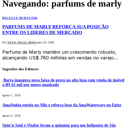
Navegando:
parfums de marly
BELEZA E BEM-ESTAR
PARFUMS DE MARLY REFORÇA SUA POSIÇÃO
ENTRE OS LIDERES DE MERCADO
Por
NETO ANGEL BOSS
maio 29, 2026
Parfums de Marly mantém um crescimento robusto,
alcançando US$ 780 milhões em vendas no varejo…
Sugestões dos Editores
Barra inaugura nova faixa de preço no alto luxo com venda de imóvel
a R$ 62 mil por metro quadrado
agosto 7, 2026
AmaNubia estreia no Nilo e reforça luxo da AmaWaterways no Egito
agosto 5, 2026
Spin’n Soul e Vitafor levam o spinning para um heliponto de São