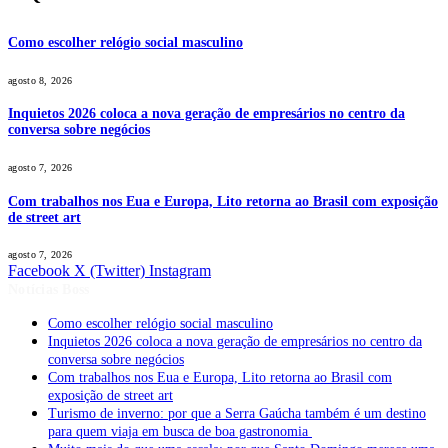
Como escolher relógio social masculino
agosto 8, 2026
Inquietos 2026 coloca a nova geração de empresários no centro da
conversa sobre negócios
agosto 7, 2026
Com trabalhos nos Eua e Europa, Lito retorna ao Brasil com exposição
de street art
agosto 7, 2026
Facebook
X (Twitter)
Instagram
Notícias Boss
Como escolher relógio social masculino
Inquietos 2026 coloca a nova geração de empresários no centro da
conversa sobre negócios
Com trabalhos nos Eua e Europa, Lito retorna ao Brasil com
exposição de street art
Turismo de inverno: por que a Serra Gaúcha também é um destino
para quem viaja em busca de boa gastronomia