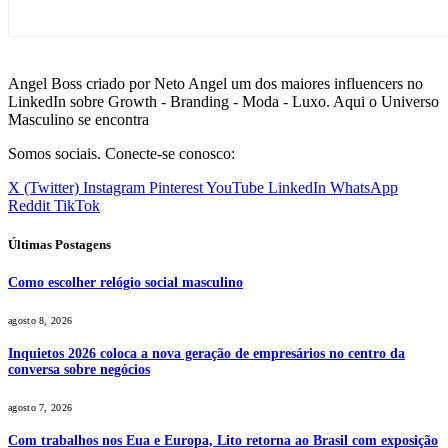
Angel Boss criado por Neto Angel um dos maiores influencers no
LinkedIn sobre Growth - Branding - Moda - Luxo. Aqui o Universo
Masculino se encontra
Somos sociais. Conecte-se conosco:
X (Twitter)
Instagram
Pinterest
YouTube
LinkedIn
WhatsApp
Reddit
TikTok
Últimas Postagens
Como escolher relógio social masculino
agosto 8, 2026
Inquietos 2026 coloca a nova geração de empresários no centro da
conversa sobre negócios
agosto 7, 2026
Com trabalhos nos Eua e Europa, Lito retorna ao Brasil com exposição