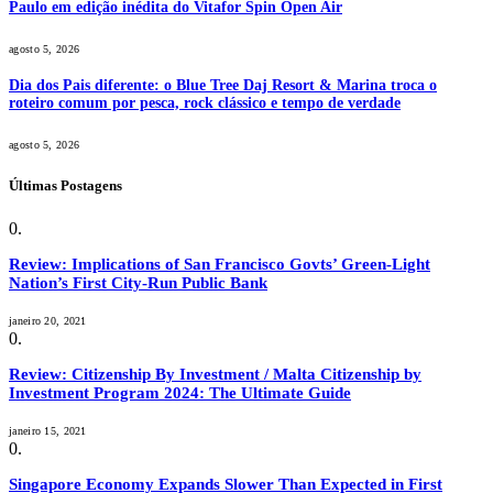
Paulo em edição inédita do Vitafor Spin Open Air
agosto 5, 2026
Dia dos Pais diferente: o Blue Tree Daj Resort & Marina troca o
roteiro comum por pesca, rock clássico e tempo de verdade
agosto 5, 2026
Últimas Postagens
Review: Implications of San Francisco Govts’ Green-Light
Nation’s First City-Run Public Bank
janeiro 20, 2021
Review: Citizenship By Investment / Malta Citizenship by
Investment Program 2024: The Ultimate Guide
janeiro 15, 2021
Singapore Economy Expands Slower Than Expected in First