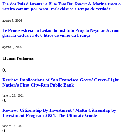
Dia dos Pais diferente: o Blue Tree Daj Resort & Marina troca o
roteiro comum por pesca, rock clássico e tempo de verdade
agosto 5, 2026
Le Prince estreia no Leilão do Instituto Projeto Neymar Jr. com
garrafa exclusiva de 6 litros de vinho da França
agosto 5, 2026
Últimas Postagens
Review: Implications of San Francisco Govts’ Green-Light
Nation’s First City-Run Public Bank
janeiro 20, 2021
Review: Citizenship By Investment / Malta Citizenship by
Investment Program 2024: The Ultimate Guide
janeiro 15, 2021