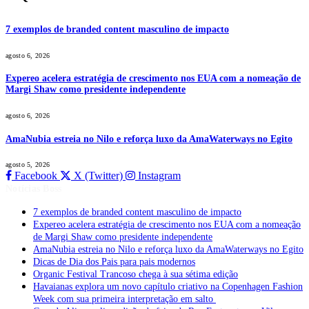
7 exemplos de branded content masculino de impacto
agosto 6, 2026
Expereo acelera estratégia de crescimento nos EUA com a nomeação de
Margi Shaw como presidente independente
agosto 6, 2026
AmaNubia estreia no Nilo e reforça luxo da AmaWaterways no Egito
agosto 5, 2026
Facebook
X (Twitter)
Instagram
Notícias Boss
7 exemplos de branded content masculino de impacto
Expereo acelera estratégia de crescimento nos EUA com a nomeação
de Margi Shaw como presidente independente
AmaNubia estreia no Nilo e reforça luxo da AmaWaterways no Egito
Dicas de Dia dos Pais para pais modernos
Organic Festival Trancoso chega à sua sétima edição
Havaianas explora um novo capítulo criativo na Copenhagen Fashion
Week com sua primeira interpretação em salto