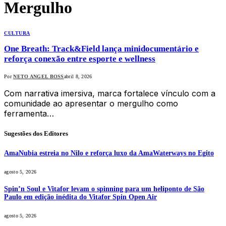
Mergulho
CULTURA
One Breath: Track&Field lança minidocumentário e
reforça conexão entre esporte e wellness
Por
NETO ANGEL BOSS
abril 8, 2026
Com narrativa imersiva, marca fortalece vínculo com a
comunidade ao apresentar o mergulho como
ferramenta…
Sugestões dos Editores
AmaNubia estreia no Nilo e reforça luxo da AmaWaterways no Egito
agosto 5, 2026
Spin’n Soul e Vitafor levam o spinning para um heliponto de São
Paulo em edição inédita do Vitafor Spin Open Air
agosto 5, 2026