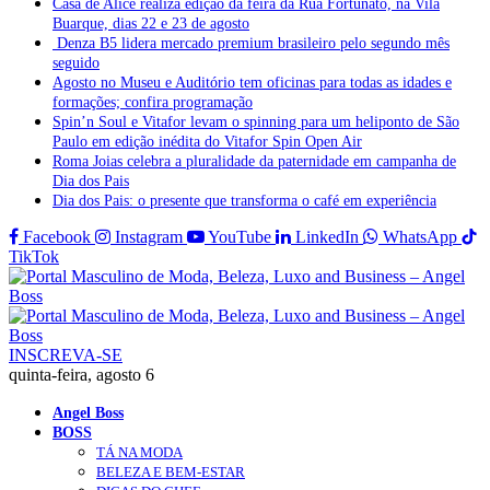
Casa de Alice realiza edição da feira da Rua Fortunato, na Vila
Buarque, dias 22 e 23 de agosto
Denza B5 lidera mercado premium brasileiro pelo segundo mês
seguido
Agosto no Museu e Auditório tem oficinas para todas as idades e
formações; confira programação
Spin’n Soul e Vitafor levam o spinning para um heliponto de São
Paulo em edição inédita do Vitafor Spin Open Air
Roma Joias celebra a pluralidade da paternidade em campanha de
Dia dos Pais
Dia dos Pais: o presente que transforma o café em experiência
Facebook
Instagram
YouTube
LinkedIn
WhatsApp
TikTok
INSCREVA-SE
quinta-feira, agosto 6
Angel Boss
BOSS
TÁ NA MODA
BELEZA E BEM-ESTAR