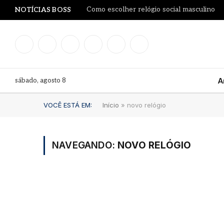
Como escolher relógio social masculino
NOTÍCIAS BOSS
Facebook
Instagram
YouTube
LinkedIn
WhatsApp
TikTok
sábado, agosto 8
A
VOCÊ ESTÁ EM:
Início
»
novo relógio
NAVEGANDO:
NOVO RELÓGIO