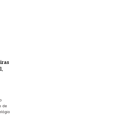
iras
l,
o
o de
elógio