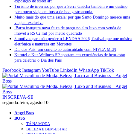
exposição de street art
Turismo de inverno: por que a Serra Gaúcha também é um destino
para quem viaja em busca de boa gastronomia
Muito mais do que uma escala: por que Santo Domingo merece uma
viagem exclusiva
Barra inaugura nova faixa de preço no alto luxo com venda de
imóvel a R$ 62 mil por metro quadrado
5 motivos para não perder o LENDAA 2026, festival que une música
eletrônica e natureza em Morretes
Dia dos Pais: um convite ao autocuidado com NIVEA MEN
Kurotel e Kur Wellness SP apostam em experiências de bem-estar
para celebrar o Dia dos Pais
Facebook
Instagram
YouTube
LinkedIn
WhatsApp
TikTok
INSCREVA-SE
segunda-feira, agosto 10
Angel Boss
BOSS
TÁ NA MODA
BELEZA E BEM-ESTAR