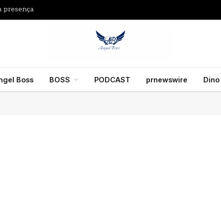
m presença
ngel Boss
BOSS
PODCAST
prnewswire
Dino
ince estreia no
AmaNubia estreia no
o do Instituto
Nilo e reforça luxo d
eto Neymar Jr. com
AmaWaterways no
fa exclusiva de 6
Egito
s de vinho da
agosto 5, 2026
ça