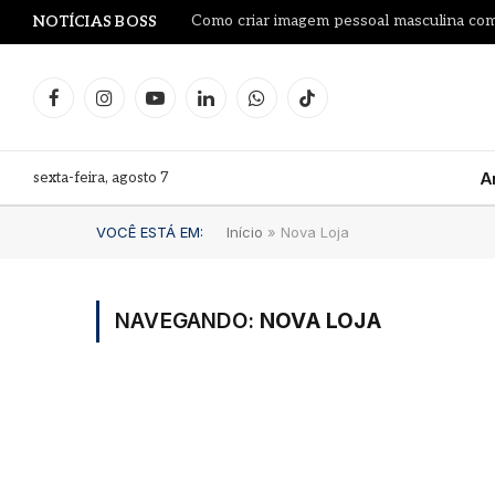
Como criar imagem pessoal masculina co
NOTÍCIAS BOSS
Facebook
Instagram
YouTube
LinkedIn
WhatsApp
TikTok
sexta-feira, agosto 7
A
VOCÊ ESTÁ EM:
Início
»
Nova Loja
NAVEGANDO:
NOVA LOJA
Le Pr
Leilã
Proj
garra
litro
Fran