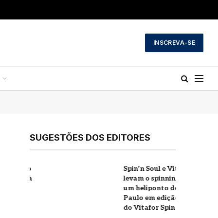
INSCREVA-SE
SUGESTÕES DOS EDITORES
Spin’n Soul e Vitafor
a
levam o spinning para
um heliponto de São
Paulo em edição inédita
do Vitafor Spin Open Air