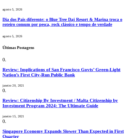
agosto 5, 2026
Dia dos Pais diferente: o Blue Tree Daj Resort & Marina troca o
roteiro comum por pesca, rock clássico e tempo de verdade
agosto 5, 2026
Últimas Postagens
Review: Implications of San Francisco Govts’ Green-Light
Nation’s First City-Run Public Bank
janeiro 20, 2021
Review: Citizenship By Investment / Malta Citizenship by
Investment Program 2024: The Ultimate Guide
janeiro 15, 2021
Singapore Economy Expands Slower Than Expected in First
Quarter