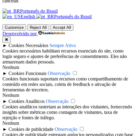
cancelar.
Português do Brasil
English
Português do Brasil
Customize
Reject All
Accept All
Desenvolvido por
✖
►
Cookies Necessários
Sempre Ativo
Cookies necessários habilitam recursos essenciais do site, como
login seguro e ajustes de preferências de consentimento. Eles não
armazenam dados pessoais.
Nenhum
►
Cookies Funcionais
Observação
Cookies funcionais suportam recursos como compartilhamento de
conteúdo em redes sociais, coleta de feedback e ativação de
ferramentas de terceiros.
Nenhum
►
Cookies Analíticos
Observação
Cookies analíticos rastreiam as interações dos visitantes, fornecendo
insights sobre métricas como contagem de visitantes, taxa de
rejeição e fontes de tráfego.
Nenhum
►
Cookies de publicidade
Observação
Cookies de publicidade entregam anúncios personalizados com base