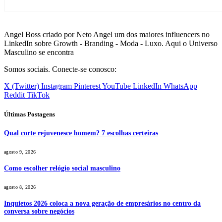
Angel Boss criado por Neto Angel um dos maiores influencers no
LinkedIn sobre Growth - Branding - Moda - Luxo. Aqui o Universo
Masculino se encontra
Somos sociais. Conecte-se conosco:
X (Twitter)
Instagram
Pinterest
YouTube
LinkedIn
WhatsApp
Reddit
TikTok
Últimas Postagens
Qual corte rejuvenesce homem? 7 escolhas certeiras
agosto 9, 2026
Como escolher relógio social masculino
agosto 8, 2026
Inquietos 2026 coloca a nova geração de empresários no centro da
conversa sobre negócios