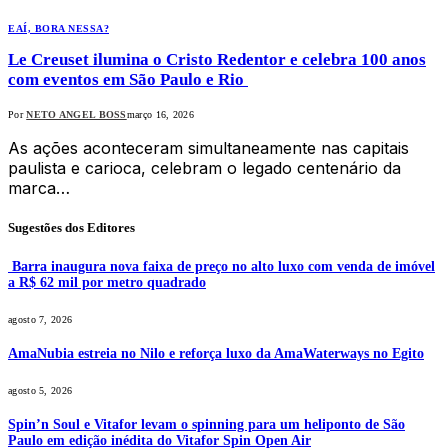
EAÍ, BORA NESSA?
Le Creuset ilumina o Cristo Redentor e celebra 100 anos
com eventos em São Paulo e Rio
Por
NETO ANGEL BOSS
março 16, 2026
As ações aconteceram simultaneamente nas capitais
paulista e carioca, celebram o legado centenário da
marca…
Sugestões dos Editores
Barra inaugura nova faixa de preço no alto luxo com venda de imóvel
a R$ 62 mil por metro quadrado
agosto 7, 2026
AmaNubia estreia no Nilo e reforça luxo da AmaWaterways no Egito
agosto 5, 2026
Spin’n Soul e Vitafor levam o spinning para um heliponto de São
Paulo em edição inédita do Vitafor Spin Open Air