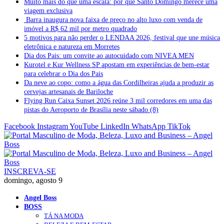
Muito mais do que uma escala: por que Santo Domingo merece uma
viagem exclusiva
Barra inaugura nova faixa de preço no alto luxo com venda de
imóvel a R$ 62 mil por metro quadrado
5 motivos para não perder o LENDAA 2026, festival que une música
eletrônica e natureza em Morretes
Dia dos Pais: um convite ao autocuidado com NIVEA MEN
Kurotel e Kur Wellness SP apostam em experiências de bem-estar
para celebrar o Dia dos Pais
Da neve ao copo: como a água das Cordilheiras ajuda a produzir as
cervejas artesanais de Bariloche
Flying Run Caixa Sunset 2026 reúne 3 mil corredores em uma das
pistas do Aeroporto de Brasília neste sábado (8)
Facebook
Instagram
YouTube
LinkedIn
WhatsApp
TikTok
INSCREVA-SE
domingo, agosto 9
Angel Boss
BOSS
TÁ NA MODA