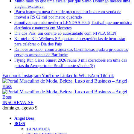
Muito mais do que uma escala: por que Santo Domingo merece uma
viagem exclusiva
Barra inaugura nova faixa de preço no alto luxo com venda de
imóvel a R$ 62 mil por metro quadrado
5 motivos para não perder o LENDAA 2026, festival que une música
eletrônica e natureza em Morretes
Dia dos Pais: um convite ao autocuidado com NIVEA MEN
Kurotel e Kur Wellness SP apostam em experiências de bem-estar
para celebrar o Dia dos Pais
Da neve ao copo: como a água das Cordilheiras ajuda a produzir as
cervejas artesanais de Bariloche
Flying Run Caixa Sunset 2026 reúne 3 mil corredores em uma das
pistas do Aeroporto de Brasília neste sábado (8)
Facebook
Instagram
YouTube
LinkedIn
WhatsApp
TikTok
INSCREVA-SE
domingo, agosto 9
Angel Boss
BOSS
TÁ NA MODA