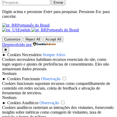
Enviar
Digite acima e pressione
Enter
para pesquisar. Pressione
Esc
para
cancelar.
Português do Brasil
English
Português do Brasil
Customize
Reject All
Accept All
Desenvolvido por
✖
►
Cookies Necessários
Sempre Ativo
Cookies necessários habilitam recursos essenciais do site, como
login seguro e ajustes de preferências de consentimento. Eles não
armazenam dados pessoais.
Nenhum
►
Cookies Funcionais
Observação
Cookies funcionais suportam recursos como compartilhamento de
conteúdo em redes sociais, coleta de feedback e ativação de
ferramentas de terceiros.
Nenhum
►
Cookies Analíticos
Observação
Cookies analíticos rastreiam as interações dos visitantes, fornecendo
insights sobre métricas como contagem de visitantes, taxa de
rejeição e fontes de tráfego.