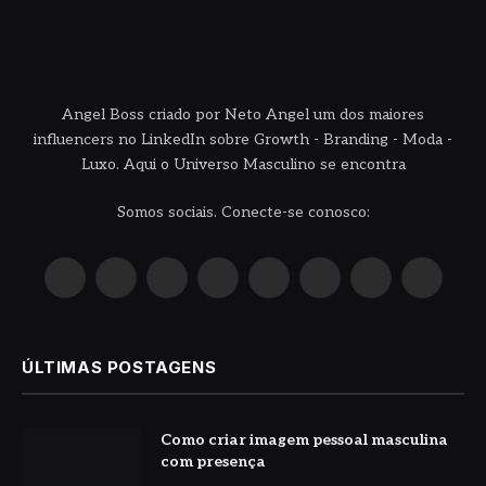
Angel Boss criado por Neto Angel um dos maiores
influencers no LinkedIn sobre Growth - Branding - Moda -
Luxo. Aqui o Universo Masculino se encontra
Somos sociais. Conecte-se conosco:
X
Instagram
Pinterest
YouTube
LinkedIn
WhatsApp
Reddit
TikTok
(Twitter)
ÚLTIMAS POSTAGENS
Como criar imagem pessoal masculina
com presença