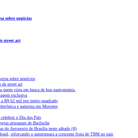
sa sobre negócios
 street art
versa sobre negócios
de street art
ra quem viaja em busca de boa gastronomia
iagem exclusiva
l a R$ 62 mil por metro quadrado
letrônica e natureza em Morretes
celebrar o Dia dos Pais
vejas artesanais de Bariloche
s do Aeroporto de Brasília neste sábado (8)
Brasil, reforçando o suportepara a crescente frota de TBM no país