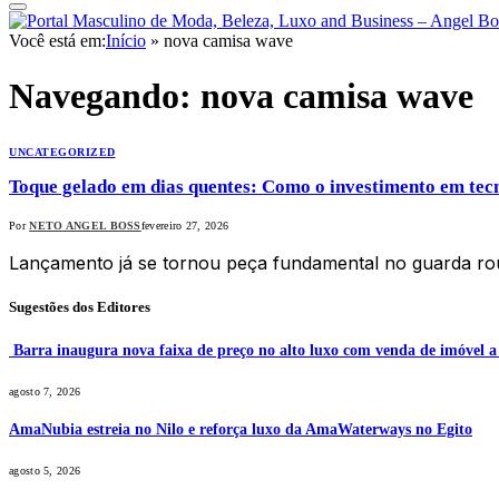
Você está em:
Início
»
nova camisa wave
Navegando:
nova camisa wave
UNCATEGORIZED
Toque gelado em dias quentes: Como o investimento em tec
Por
NETO ANGEL BOSS
fevereiro 27, 2026
Lançamento já se tornou peça fundamental no guarda r
Sugestões dos Editores
Barra inaugura nova faixa de preço no alto luxo com venda de imóvel 
agosto 7, 2026
AmaNubia estreia no Nilo e reforça luxo da AmaWaterways no Egito
agosto 5, 2026