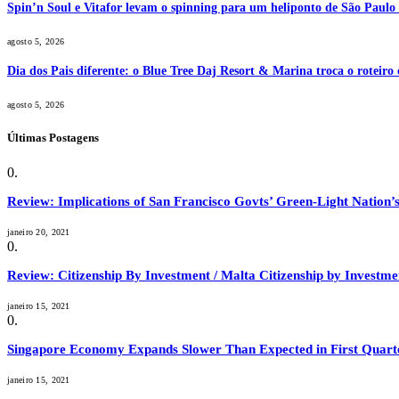
Spin’n Soul e Vitafor levam o spinning para um heliponto de São Paulo 
agosto 5, 2026
Dia dos Pais diferente: o Blue Tree Daj Resort & Marina troca o roteiro
agosto 5, 2026
Últimas Postagens
Review: Implications of San Francisco Govts’ Green-Light Nation’s
janeiro 20, 2021
Review: Citizenship By Investment / Malta Citizenship by Invest
janeiro 15, 2021
Singapore Economy Expands Slower Than Expected in First Quart
janeiro 15, 2021