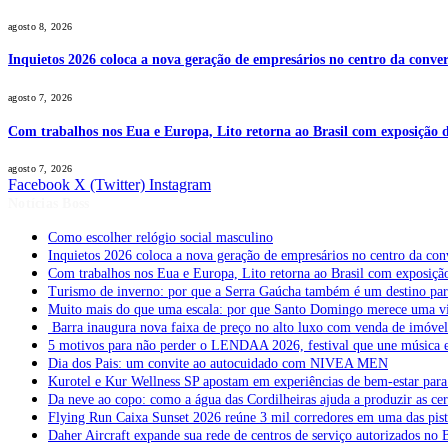
agosto 8, 2026
Inquietos 2026 coloca a nova geração de empresários no centro da conver
agosto 7, 2026
Com trabalhos nos Eua e Europa, Lito retorna ao Brasil com exposição de
agosto 7, 2026
Facebook
X (Twitter)
Instagram
Notícias Boss
Como escolher relógio social masculino
Inquietos 2026 coloca a nova geração de empresários no centro da con
Com trabalhos nos Eua e Europa, Lito retorna ao Brasil com exposição 
Turismo de inverno: por que a Serra Gaúcha também é um destino pa
Muito mais do que uma escala: por que Santo Domingo merece uma v
Barra inaugura nova faixa de preço no alto luxo com venda de imóve
5 motivos para não perder o LENDAA 2026, festival que une música e
Dia dos Pais: um convite ao autocuidado com NIVEA MEN
Kurotel e Kur Wellness SP apostam em experiências de bem-estar para 
Da neve ao copo: como a água das Cordilheiras ajuda a produzir as cer
Flying Run Caixa Sunset 2026 reúne 3 mil corredores em uma das pista
Daher Aircraft expande sua rede de centros de serviço autorizados no 