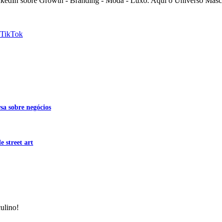
nkedIn sobre Growth - Branding - Moda - Luxo. Aqui o Universo Mascu
TikTok
sa sobre negócios
 street art
ulino!