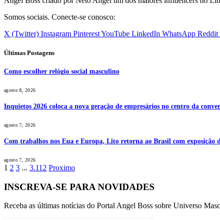
Angel Boss criado por Neto Angel um dos maiores influencers no Li
Somos sociais. Conecte-se conosco:
X (Twitter)
Instagram
Pinterest
YouTube
LinkedIn
WhatsApp
Reddit
Últimas Postagens
Como escolher relógio social masculino
agosto 8, 2026
Inquietos 2026 coloca a nova geração de empresários no centro da conver
agosto 7, 2026
Com trabalhos nos Eua e Europa, Lito retorna ao Brasil com exposição de
agosto 7, 2026
1
2
3
...
3.112
Proximo
INSCREVA-SE PARA NOVIDADES
Receba as últimas notícias do Portal Angel Boss sobre Universo Masc