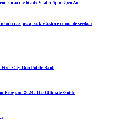
em edição inédita do Vitafor Spin Open Air
 comum por pesca, rock clássico e tempo de verdade
 First City-Run Public Bank
ment Program 2024: The Ultimate Guide
er