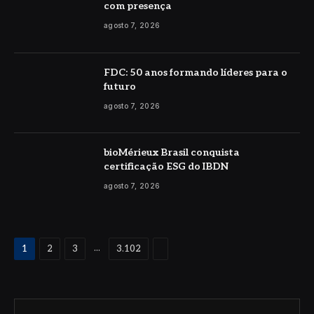
com presença
agosto 7, 2026
FDC: 50 anos formando líderes para o
futuro
agosto 7, 2026
bioMérieux Brasil conquista
certificação ESG do IBDN
agosto 7, 2026
Proximo
...
1
2
3
3.102