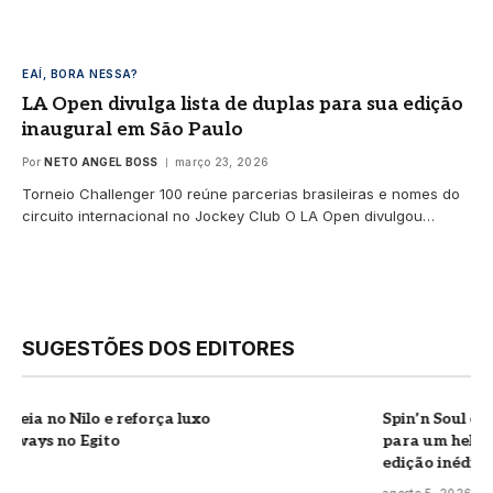
EAÍ, BORA NESSA?
LA Open divulga lista de duplas para sua edição
inaugural em São Paulo
Por
NETO ANGEL BOSS
março 23, 2026
Torneio Challenger 100 reúne parcerias brasileiras e nomes do
circuito internacional no Jockey Club O LA Open divulgou…
SUGESTÕES DOS EDITORES
Spin’n Soul e Vitafor levam o spinning
para um heliponto de São Paulo em
edição inédita do Vitafor Spin Open Air