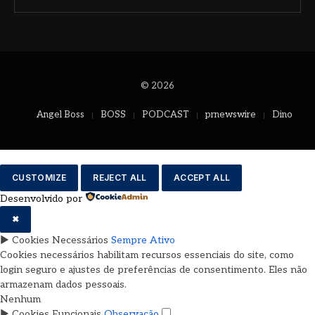
© 2026
Angel Boss
BOSS
PODCAST
prnewswire
Dino
CUSTOMIZE
REJECT ALL
ACCEPT ALL
Desenvolvido por
✖
►
Cookies Necessários
Sempre Ativo
Cookies necessários habilitam recursos essenciais do site, como
login seguro e ajustes de preferências de consentimento. Eles não
armazenam dados pessoais.
Nenhum