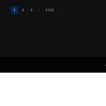
Proximo
...
1
2
3
3.112