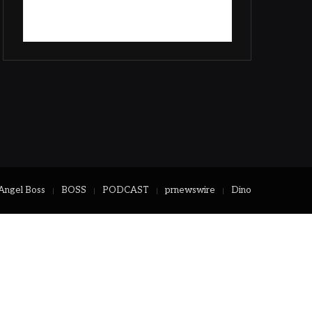
Angel Boss
BOSS
PODCAST
prnewswire
Dino