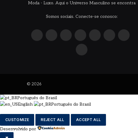
Moda - Luxo. Aqui o Universo Masculino se encontra
Somos sociais. Conecte-se conosco:
X
Instagram
Pinterest
YouTube
LinkedIn
WhatsApp
Reddit
(Twitter)
TikTok
© 2026
Português do Brasil
English
Português do Brasil
CUSTOMIZE
REJECT ALL
ACCEPT ALL
Desenvolvido por
✖