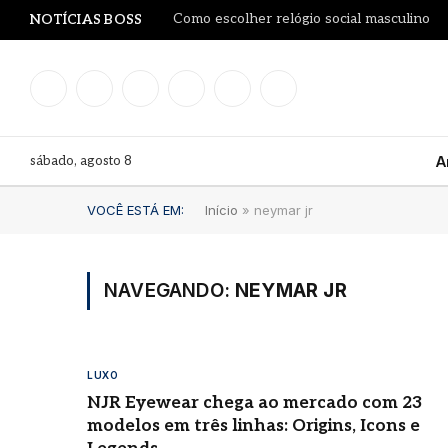
Como escolher relógio social masculino
NOTÍCIAS BOSS
Facebook
Instagram
YouTube
LinkedIn
WhatsApp
TikTok
sábado, agosto 8
A
VOCÊ ESTÁ EM:
Início
»
neymar jr
NAVEGANDO:
NEYMAR JR
LUXO
NJR Eyewear chega ao mercado com 23
modelos em três linhas: Origins, Icons e