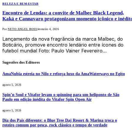
BELEZA E BEM-ESTAR
Encontro de Lendas: a convite de Malbec Black Legend,
Kaká e Cannavaro protagonizam momento icônico e inédi
Por
NETO ANGEL BOSS
fevereiro 4, 2026
Lançamento da nova fragrância da marca Malbec, do
Boticário, promove encontro lendário entre ícones do
futebol mundial Foto: Paulo Vainer Fevereiro…
Sugestões dos Editores
AmaNubia estreia no Nilo e reforça luxo da AmaWaterways no Egito
agosto 5, 2026
Spin’n Soul e Vitafor levam o spinning para um heliponto de São
Paulo em edição inédita do Vitafor Spin Open Air
agosto 5, 2026
Dia dos Pais diferente: o Blue Tree Daj Resort & Marina troca o
roteiro comum por pesca, rock clássico e tempo de verdade