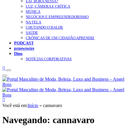
EAÍ, BORA NESSA?
LUZ, CÂMERA E CRÍTICA
MÚSICA
NEGÓCIOS E EMPREENDEDORISMO
NA TELA
CHUTANDO O BALDE
SAÚDE
CRÔNICAS DE UM CIDADÃO APRENDIZ
PODCAST
prnewswire
Dino
NOTÍCIAS CORPORATIVAS
Você está em:
Início
»
cannavaro
Navegando:
cannavaro