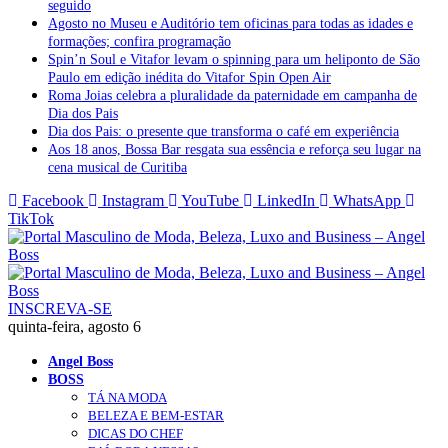
seguido
Agosto no Museu e Auditório tem oficinas para todas as idades e
formações; confira programação
Spin’n Soul e Vitafor levam o spinning para um heliponto de São
Paulo em edição inédita do Vitafor Spin Open Air
Roma Joias celebra a pluralidade da paternidade em campanha de
Dia dos Pais
Dia dos Pais: o presente que transforma o café em experiência
Aos 18 anos, Bossa Bar resgata sua essência e reforça seu lugar na
cena musical de Curitiba
Facebook
Instagram
YouTube
LinkedIn
WhatsApp
TikTok
INSCREVA-SE
quinta-feira, agosto 6
Angel Boss
BOSS
TÁ NA MODA
BELEZA E BEM-ESTAR
DICAS DO CHEF