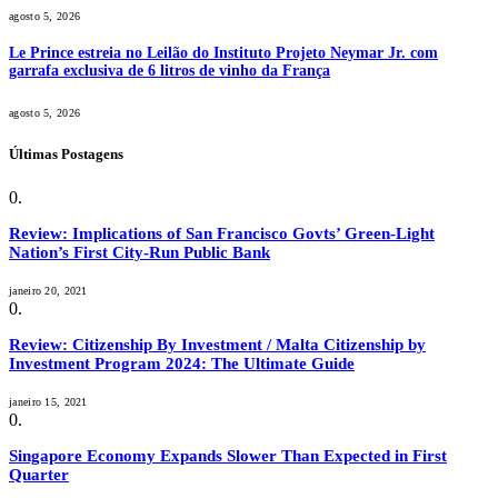
agosto 5, 2026
Le Prince estreia no Leilão do Instituto Projeto Neymar Jr. com
garrafa exclusiva de 6 litros de vinho da França
agosto 5, 2026
Últimas Postagens
Review: Implications of San Francisco Govts’ Green-Light
Nation’s First City-Run Public Bank
janeiro 20, 2021
Review: Citizenship By Investment / Malta Citizenship by
Investment Program 2024: The Ultimate Guide
janeiro 15, 2021
Singapore Economy Expands Slower Than Expected in First
Quarter