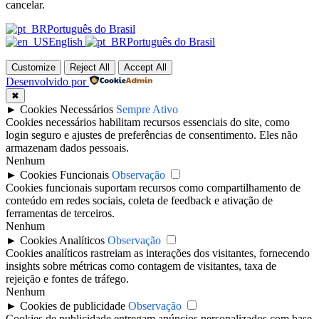
cancelar.
Português do Brasil
English
Português do Brasil
Customize
Reject All
Accept All
Desenvolvido por
✖
►
Cookies Necessários
Sempre Ativo
Cookies necessários habilitam recursos essenciais do site, como
login seguro e ajustes de preferências de consentimento. Eles não
armazenam dados pessoais.
Nenhum
►
Cookies Funcionais
Observação
Cookies funcionais suportam recursos como compartilhamento de
conteúdo em redes sociais, coleta de feedback e ativação de
ferramentas de terceiros.
Nenhum
►
Cookies Analíticos
Observação
Cookies analíticos rastreiam as interações dos visitantes, fornecendo
insights sobre métricas como contagem de visitantes, taxa de
rejeição e fontes de tráfego.
Nenhum
►
Cookies de publicidade
Observação
Cookies de publicidade entregam anúncios personalizados com base