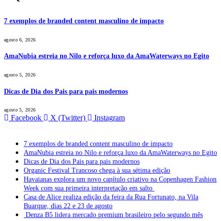
7 exemplos de branded content masculino de impacto
agosto 6, 2026
AmaNubia estreia no Nilo e reforça luxo da AmaWaterways no Egito
agosto 5, 2026
Dicas de Dia dos Pais para pais modernos
agosto 5, 2026
Facebook
X (Twitter)
Instagram
Notícias Boss
7 exemplos de branded content masculino de impacto
AmaNubia estreia no Nilo e reforça luxo da AmaWaterways no Egito
Dicas de Dia dos Pais para pais modernos
Organic Festival Trancoso chega à sua sétima edição
Havaianas explora um novo capítulo criativo na Copenhagen Fashion
Week com sua primeira interpretação em salto
Casa de Alice realiza edição da feira da Rua Fortunato, na Vila
Buarque, dias 22 e 23 de agosto
Denza B5 lidera mercado premium brasileiro pelo segundo mês