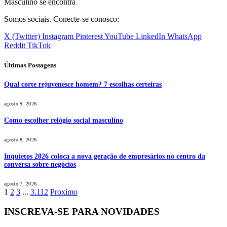
Masculino se encontra
Somos sociais. Conecte-se conosco:
X (Twitter)
Instagram
Pinterest
YouTube
LinkedIn
WhatsApp
Reddit
TikTok
Últimas Postagens
Qual corte rejuvenesce homem? 7 escolhas certeiras
agosto 9, 2026
Como escolher relógio social masculino
agosto 8, 2026
Inquietos 2026 coloca a nova geração de empresários no centro da
conversa sobre negócios
agosto 7, 2026
1
2
3
...
3.112
Proximo
INSCREVA-SE PARA NOVIDADES