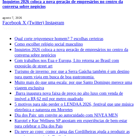
Inquietos 2026 coloca a nova geração de empresários no centro da
conversa sobre negócios
agosto 7, 2026
Facebook
X (Twitter)
Instagram
Notícias Boss
Qual corte rejuvenesce homem? 7 escolhas certeiras
Como escolher relógio social masculino
Inquietos 2026 coloca a nova geração de empresários no centro da
conversa sobre negócios
Com trabalhos nos Eua e Europa, Lito retorna ao Brasil com
exposição de street art
Turismo de inverno: por que a Serra Gaúcha também é um destino
para quem viaja em busca de boa gastronomia
Muito mais do que uma escala: por que Santo Domingo merece uma
viagem exclusiva
Barra inaugura nova faixa de preço no alto luxo com venda de
imóvel a R$ 62 mil por metro quadrado
5 motivos para não perder o LENDAA 2026, festival que une música
eletrônica e natureza em Morretes
Dia dos Pais: um convite ao autocuidado com NIVEA MEN
Kurotel e Kur Wellness SP apostam em experiências de bem-estar
para celebrar o Dia dos Pais
Da neve ao copo: como a água das Cordilheiras ajuda a produzir as