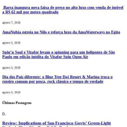
Barra inaugura nova faixa de preço no alto luxo com venda de imóvel
a R$ 62 mil por metro quadrado
agosto 7, 2026
AmaNubia estreia no Nilo e reforça luxo da AmaWaterways no Egito
agosto 5, 2026
Spin’n Soul e Vitafor levam o spinning para um heliponto de São
Paulo em edição inédita do Vitafor Spin Open Air
agosto 5, 2026
Dia dos Pais diferente: o Blue Tree Daj Resort & Marina troca o
roteiro comum por pesca, rock clássico e tempo de verdade
agosto 5, 2026
Últimas Postagens
Review: Implications of San Francisco Govts’ Green-Light