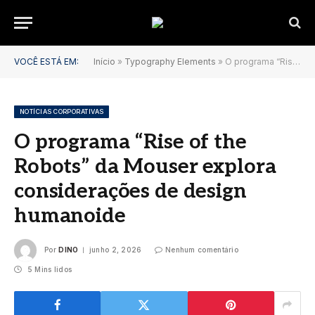
VOCÊ ESTÁ EM:
Início
»
Typography Elements
»
O programa “Rise of the Robots” da Mouser explora considerações de design humanoide
NOTÍCIAS CORPORATIVAS
O programa “Rise of the
Robots” da Mouser explora
considerações de design
humanoide
Por
DINO
junho 2, 2026
Nenhum comentário
5 Mins lidos