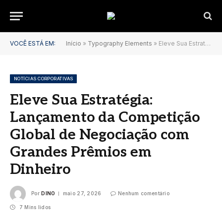
VOCÊ ESTÁ EM:
Início
»
Typography Elements
»
Eleve Sua Estratégia: Lançamento da Competição Global de Negociação com Grandes Prêmios em Dinheiro
NOTÍCIAS CORPORATIVAS
Eleve Sua Estratégia:
Lançamento da Competição
Global de Negociação com
Grandes Prêmios em
Dinheiro
Por
DINO
maio 27, 2026
Nenhum comentário
7 Mins lidos