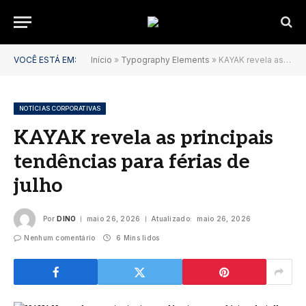
VOCÊ ESTÁ EM:
Início
»
Typography Elements
»
KAYAK revela as principais tendências para férias de julho
NOTÍCIAS CORPORATIVAS
KAYAK revela as principais
tendências para férias de
julho
Por
DINO
maio 26, 2026
Atualizado:
maio 26, 2026
Nenhum comentário
6 Mins lidos