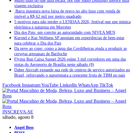
Muito mais do que uma escala: por que Santo Domingo merece uma
viagem exclusiva
Barra inaugura nova faixa de preço no alto luxo com venda de
imóvel a R$ 62 mil por metro quadrado
5 motivos para não perder o LENDAA 2026, festival que une música
eletrônica e natureza em Morretes
Dia dos Pais: um convite ao autocuidado com NIVEA MEN
Kurotel e Kur Wellness SP apostam em experiências de bem-estar
para celebrar o Dia dos Pais
Da neve ao copo: como a água das Cordilheiras ajuda a produzir as
cervejas artesanais de Bariloche
Flying Run Caixa Sunset 2026 reúne 3 mil corredores em uma das
pistas do Aeroporto de Brasília neste sábado (8)
Daher Aircraft expande sua rede de centros de serviço autorizados no
Brasil, reforçando o suportepara a crescente frota de TBM no país
Facebook
Instagram
YouTube
LinkedIn
WhatsApp
TikTok
INSCREVA-SE
sábado, agosto 8
Angel Boss
BOSS