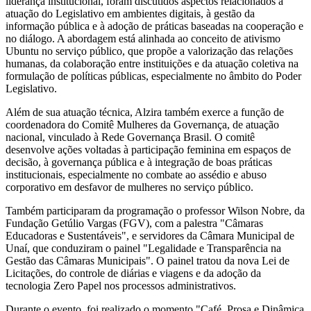
liderança institucional, foram discutidos aspectos relacionados à
atuação do Legislativo em ambientes digitais, à gestão da
informação pública e à adoção de práticas baseadas na cooperação e
no diálogo. A abordagem está alinhada ao conceito de ativismo
Ubuntu no serviço público, que propõe a valorização das relações
humanas, da colaboração entre instituições e da atuação coletiva na
formulação de políticas públicas, especialmente no âmbito do Poder
Legislativo.
Além de sua atuação técnica, Alzira também exerce a função de
coordenadora do Comitê Mulheres da Governança, de atuação
nacional, vinculado à Rede Governança Brasil. O comitê
desenvolve ações voltadas à participação feminina em espaços de
decisão, à governança pública e à integração de boas práticas
institucionais, especialmente no combate ao assédio e abuso
corporativo em desfavor de mulheres no serviço público.
Também participaram da programação o professor Wilson Nobre, da
Fundação Getúlio Vargas (FGV), com a palestra "Câmaras
Educadoras e Sustentáveis", e servidores da Câmara Municipal de
Unaí, que conduziram o painel "Legalidade e Transparência na
Gestão das Câmaras Municipais". O painel tratou da nova Lei de
Licitações, do controle de diárias e viagens e da adoção da
tecnologia Zero Papel nos processos administrativos.
Durante o evento, foi realizado o momento "Café, Prosa e Dinâmica