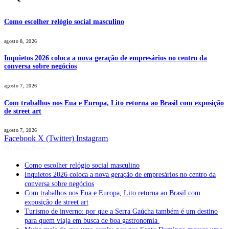
Como escolher relógio social masculino
agosto 8, 2026
Inquietos 2026 coloca a nova geração de empresários no centro da
conversa sobre negócios
agosto 7, 2026
Com trabalhos nos Eua e Europa, Lito retorna ao Brasil com exposição
de street art
agosto 7, 2026
Facebook
X (Twitter)
Instagram
Notícias Boss
Como escolher relógio social masculino
Inquietos 2026 coloca a nova geração de empresários no centro da
conversa sobre negócios
Com trabalhos nos Eua e Europa, Lito retorna ao Brasil com
exposição de street art
Turismo de inverno: por que a Serra Gaúcha também é um destino
para quem viaja em busca de boa gastronomia