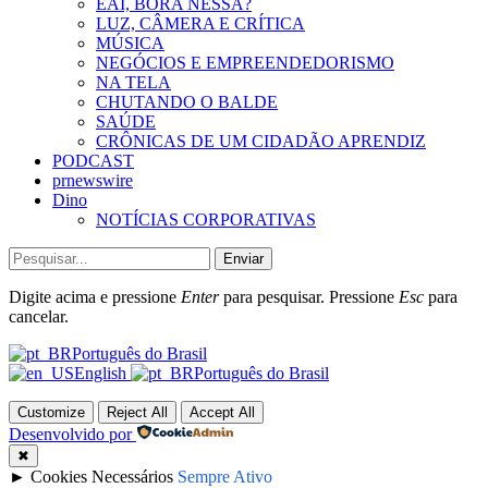
EAÍ, BORA NESSA?
LUZ, CÂMERA E CRÍTICA
MÚSICA
NEGÓCIOS E EMPREENDEDORISMO
NA TELA
CHUTANDO O BALDE
SAÚDE
CRÔNICAS DE UM CIDADÃO APRENDIZ
PODCAST
prnewswire
Dino
NOTÍCIAS CORPORATIVAS
Enviar
Digite acima e pressione
Enter
para pesquisar. Pressione
Esc
para
cancelar.
Português do Brasil
English
Português do Brasil
Customize
Reject All
Accept All
Desenvolvido por
✖
►
Cookies Necessários
Sempre Ativo