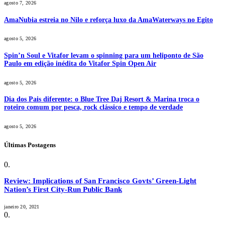
agosto 7, 2026
AmaNubia estreia no Nilo e reforça luxo da AmaWaterways no Egito
agosto 5, 2026
Spin’n Soul e Vitafor levam o spinning para um heliponto de São
Paulo em edição inédita do Vitafor Spin Open Air
agosto 5, 2026
Dia dos Pais diferente: o Blue Tree Daj Resort & Marina troca o
roteiro comum por pesca, rock clássico e tempo de verdade
agosto 5, 2026
Últimas Postagens
Review: Implications of San Francisco Govts’ Green-Light
Nation’s First City-Run Public Bank
janeiro 20, 2021