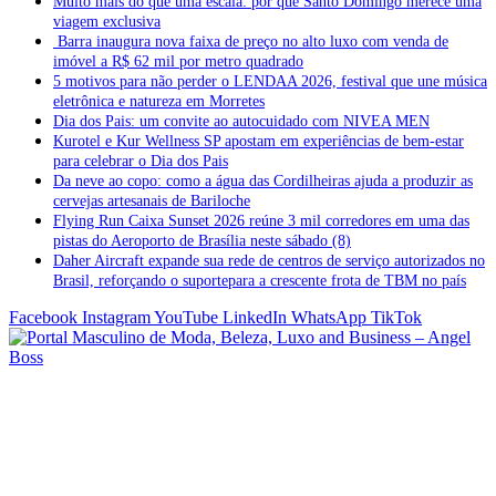
Muito mais do que uma escala: por que Santo Domingo merece uma
viagem exclusiva
Barra inaugura nova faixa de preço no alto luxo com venda de
imóvel a R$ 62 mil por metro quadrado
5 motivos para não perder o LENDAA 2026, festival que une música
eletrônica e natureza em Morretes
Dia dos Pais: um convite ao autocuidado com NIVEA MEN
Kurotel e Kur Wellness SP apostam em experiências de bem-estar
para celebrar o Dia dos Pais
Da neve ao copo: como a água das Cordilheiras ajuda a produzir as
cervejas artesanais de Bariloche
Flying Run Caixa Sunset 2026 reúne 3 mil corredores em uma das
pistas do Aeroporto de Brasília neste sábado (8)
Daher Aircraft expande sua rede de centros de serviço autorizados no
Brasil, reforçando o suportepara a crescente frota de TBM no país
Facebook
Instagram
YouTube
LinkedIn
WhatsApp
TikTok