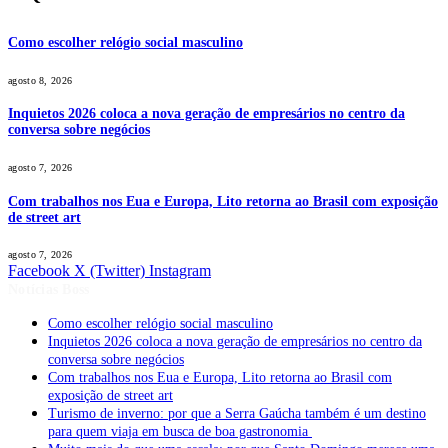
Como escolher relógio social masculino
agosto 8, 2026
Inquietos 2026 coloca a nova geração de empresários no centro da
conversa sobre negócios
agosto 7, 2026
Com trabalhos nos Eua e Europa, Lito retorna ao Brasil com exposição
de street art
agosto 7, 2026
Facebook
X (Twitter)
Instagram
Notícias Boss
Como escolher relógio social masculino
Inquietos 2026 coloca a nova geração de empresários no centro da
conversa sobre negócios
Com trabalhos nos Eua e Europa, Lito retorna ao Brasil com
exposição de street art
Turismo de inverno: por que a Serra Gaúcha também é um destino
para quem viaja em busca de boa gastronomia