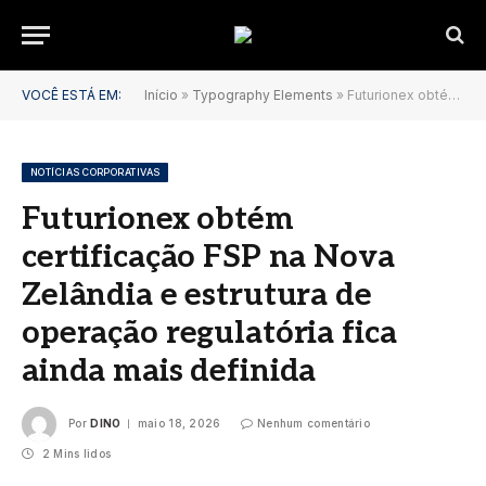
VOCÊ ESTÁ EM:
Início
»
Typography Elements
»
Futurionex obtém certificação FSP na Nova Zelândia e estrutura de operação regulatória fica ainda mais definida
NOTÍCIAS CORPORATIVAS
Futurionex obtém
certificação FSP na Nova
Zelândia e estrutura de
operação regulatória fica
ainda mais definida
Por
DINO
maio 18, 2026
Nenhum comentário
2 Mins lidos