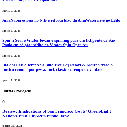
a R$ 62 mil por metro quadrado
agosto 7, 2026
AmaNubia estreia no Nilo e reforça luxo da AmaWaterways no Egito
agosto 5, 2026
Spin’n Soul e Vitafor levam o spinning para um heliponto de São
Paulo em edição inédita do Vitafor Spin Open Air
agosto 5, 2026
Dia dos Pais diferente: o Blue Tree Daj Resort & Marina troca o
roteiro comum por pesca, rock clássico e tempo de verdade
agosto 5, 2026
Últimas Postagens
Review: Implications of San Francisco Govts’ Green-Light
Nation’s First City-Run Public Bank
janeiro 20, 2021