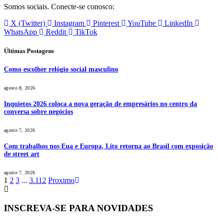
Somos sociais. Conecte-se conosco:
X (Twitter)
Instagram
Pinterest
YouTube
LinkedIn
WhatsApp
Reddit
TikTok
Últimas Postagens
Como escolher relógio social masculino
agosto 8, 2026
Inquietos 2026 coloca a nova geração de empresários no centro da
conversa sobre negócios
agosto 7, 2026
Com trabalhos nos Eua e Europa, Lito retorna ao Brasil com exposição
de street art
agosto 7, 2026
1
2
3
...
3.112
Proximo
INSCREVA-SE PARA NOVIDADES