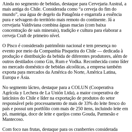
Ainda no segmento de bebidas, destaque para Cervejaria Austral, a
mais antiga do Chile. Considerada como “a cerveja do fim do
mundo”, usa água de degelo da Patagônia e engarrafa a essência
pura e selvagem do território mais remoto do continente. Já a
cervejaria Valdiviana combina águas macias (com baixa
concentração de sais minerais), tradição e cultura para elaborar a
cerveja Craft de primeiro nível.
O Pisco é considerado patrimônio nacional e tem presença no
evento por meio da Companhia Pisqueira do Chile — dedicada à
produção e distribuição da bebida de diferentes produtores, além de
outros destilados como Gin, Rum e Vodka. Reconhecida como líder
no mercado doméstico de bebidas alcoólicas, a empresa também
exporta para mercados da América do Norte, América Latina,
Europa e Ásia.
No segmento lácteo, destaque para a COLUN (Cooperativa
Agrícola y Lechera de La Unión Ltda), a maior cooperativa de
laticínios do Chile e líder na exportação de produtos do setor
responsável pelo processamento de mais de 33% do leite fresco do
país e possui um portfólio com mais de 250 itens, incluindo leite em
pó, manteiga, doce de leite e queijos como Gouda, Parmesão e
Mantecoso.
Com foco nas frutas, destaque para os cranberries considerada