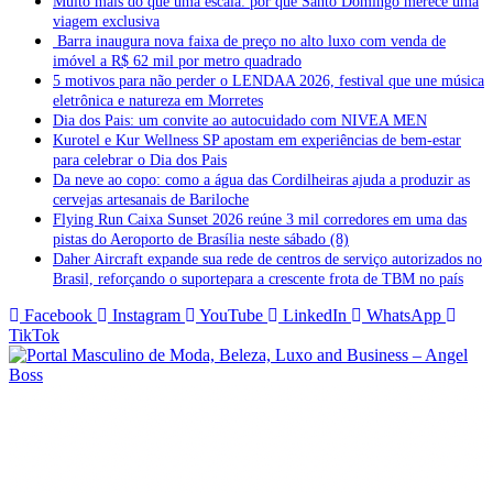
Muito mais do que uma escala: por que Santo Domingo merece uma
viagem exclusiva
Barra inaugura nova faixa de preço no alto luxo com venda de
imóvel a R$ 62 mil por metro quadrado
5 motivos para não perder o LENDAA 2026, festival que une música
eletrônica e natureza em Morretes
Dia dos Pais: um convite ao autocuidado com NIVEA MEN
Kurotel e Kur Wellness SP apostam em experiências de bem-estar
para celebrar o Dia dos Pais
Da neve ao copo: como a água das Cordilheiras ajuda a produzir as
cervejas artesanais de Bariloche
Flying Run Caixa Sunset 2026 reúne 3 mil corredores em uma das
pistas do Aeroporto de Brasília neste sábado (8)
Daher Aircraft expande sua rede de centros de serviço autorizados no
Brasil, reforçando o suportepara a crescente frota de TBM no país
Facebook
Instagram
YouTube
LinkedIn
WhatsApp
TikTok