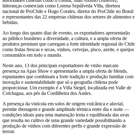
autoridades chilenas como o cônsul, Juan Alonso Gutiérrez,
lideranças comerciais como Lorena Sepúlveda Villa, diretora
nacional de ProChile e Hugo Corales, diretor do ProChile no Brasil
e representantes das 22 empresas chilenas dos setores de alimentos e
bebidas.
Ao longo dos quatro dias de evento, os exportadores apresentarão
ao público brasileiro a diversidade, a cultura, e a ampla oferta de
produtos premium que carregam a forte identidade regional do Chile
como frutas frescas e secas, vinhos, cervejas, pisco, azeite, e queijos
consumidos em todo o mundo.
Neste ano, 13 dos principais exportadores de vinho marcam
presença na Apas Show e apresentarão a ampla oferta de blends,
espumantes que combinam a forte tradição e produção familiar com
inovação e sustentabilidade que só a geografia chilena pode
proporcionar. Um exemplo é a Viña Siegel, localizada em Valle de
Colchagua, aos pés da Cordilheira dos Andes.
A presença da vinícola em solos de origem vulcânica e aluvial,
permite drenagem e grande amplitude térmica entre dia e noite —
condições ideais para uma maturação lenta e equilibrada das uvas
que resulta no cultivo de uma grande variedade possibilitando a
produção de vinhos com diferentes perfis e grande expressão de
terroir.