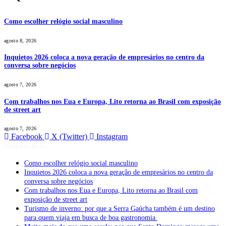
Como escolher relógio social masculino
agosto 8, 2026
Inquietos 2026 coloca a nova geração de empresários no centro da
conversa sobre negócios
agosto 7, 2026
Com trabalhos nos Eua e Europa, Lito retorna ao Brasil com exposição
de street art
agosto 7, 2026
Facebook
X (Twitter)
Instagram
Notícias Boss
Como escolher relógio social masculino
Inquietos 2026 coloca a nova geração de empresários no centro da
conversa sobre negócios
Com trabalhos nos Eua e Europa, Lito retorna ao Brasil com
exposição de street art
Turismo de inverno: por que a Serra Gaúcha também é um destino
para quem viaja em busca de boa gastronomia