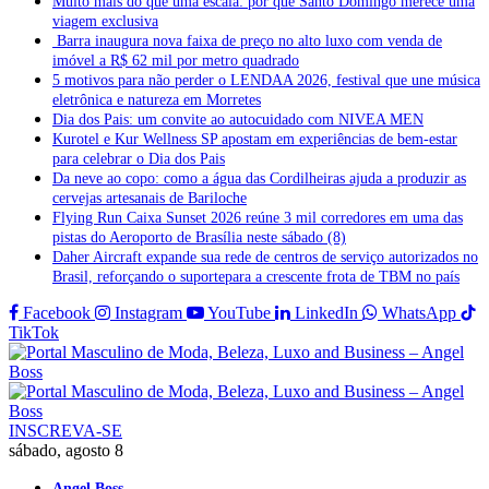
Muito mais do que uma escala: por que Santo Domingo merece uma
viagem exclusiva
Barra inaugura nova faixa de preço no alto luxo com venda de
imóvel a R$ 62 mil por metro quadrado
5 motivos para não perder o LENDAA 2026, festival que une música
eletrônica e natureza em Morretes
Dia dos Pais: um convite ao autocuidado com NIVEA MEN
Kurotel e Kur Wellness SP apostam em experiências de bem-estar
para celebrar o Dia dos Pais
Da neve ao copo: como a água das Cordilheiras ajuda a produzir as
cervejas artesanais de Bariloche
Flying Run Caixa Sunset 2026 reúne 3 mil corredores em uma das
pistas do Aeroporto de Brasília neste sábado (8)
Daher Aircraft expande sua rede de centros de serviço autorizados no
Brasil, reforçando o suportepara a crescente frota de TBM no país
Facebook
Instagram
YouTube
LinkedIn
WhatsApp
TikTok
INSCREVA-SE
sábado, agosto 8
Angel Boss