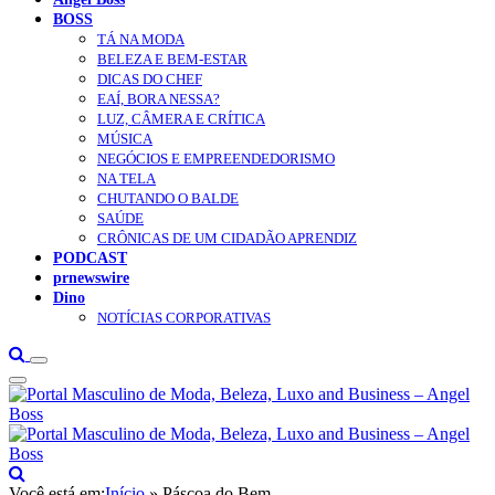
BOSS
TÁ NA MODA
BELEZA E BEM-ESTAR
DICAS DO CHEF
EAÍ, BORA NESSA?
LUZ, CÂMERA E CRÍTICA
MÚSICA
NEGÓCIOS E EMPREENDEDORISMO
NA TELA
CHUTANDO O BALDE
SAÚDE
CRÔNICAS DE UM CIDADÃO APRENDIZ
PODCAST
prnewswire
Dino
NOTÍCIAS CORPORATIVAS
Você está em:
Início
»
Páscoa do Bem