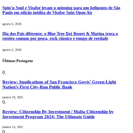
Spin’n Soul e Vitafor levam o spinning para um heliponto de São
Paulo em edição inédita do Vitafor Spin Open Air
agosto 5, 2026
Dia dos Pais diferente: o Blue Tree Daj Resort & Marina troca o
roteiro comum por pesca, rock clássico e tempo de verdade
agosto 5, 2026
Últimas Postagens
Review: Implications of San Francisco Govts’ Green-Light
Nation’s First City-Run Public Bank
janeiro 20, 2021
Review: Citizenship By Investment / Malta Citizenship by
Investment Program 2024: The Ultimate Guide
janeiro 15, 2021