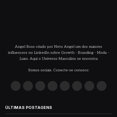
Angel Boss criado por Neto Angel um dos maiores
influencers no LinkedIn sobre Growth - Branding - Moda -
Luxo. Aqui o Universo Masculino se encontra
Somos sociais. Conecte-se conosco:
X
Instagram
Pinterest
YouTube
LinkedIn
WhatsApp
Reddit
TikTok
(Twitter)
ÚLTIMAS POSTAGENS