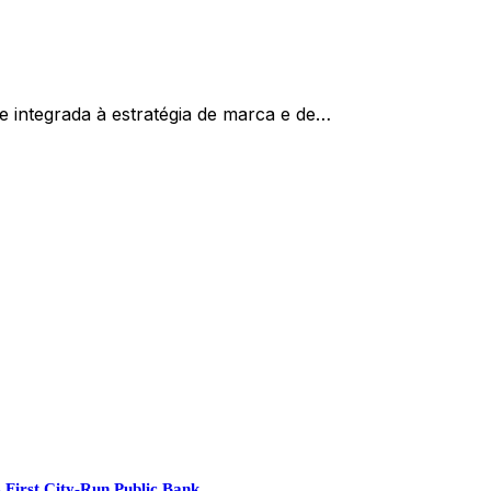
 integrada à estratégia de marca e de…
 First City-Run Public Bank