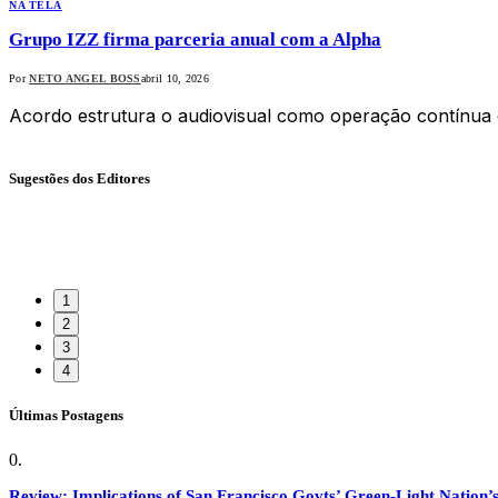
NA TELA
Grupo IZZ firma parceria anual com a Alpha
Por
NETO ANGEL BOSS
abril 10, 2026
Acordo estrutura o audiovisual como operação contínua e
Sugestões dos Editores
1
2
3
4
Últimas Postagens
Review: Implications of San Francisco Govts’ Green-Light Nation’s