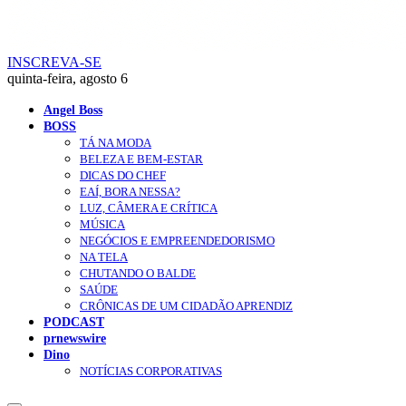
INSCREVA-SE
quinta-feira, agosto 6
Angel Boss
BOSS
TÁ NA MODA
BELEZA E BEM-ESTAR
DICAS DO CHEF
EAÍ, BORA NESSA?
LUZ, CÂMERA E CRÍTICA
MÚSICA
NEGÓCIOS E EMPREENDEDORISMO
NA TELA
CHUTANDO O BALDE
SAÚDE
CRÔNICAS DE UM CIDADÃO APRENDIZ
PODCAST
prnewswire
Dino
NOTÍCIAS CORPORATIVAS