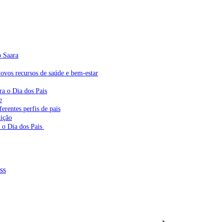
o Saara
vos recursos de saúde e bem-estar
ra o Dia dos Pais
e
erentes perfis de pais
dição
a o Dia dos Pais