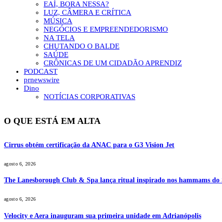
EAÍ, BORA NESSA?
LUZ, CÂMERA E CRÍTICA
MÚSICA
NEGÓCIOS E EMPREENDEDORISMO
NA TELA
CHUTANDO O BALDE
SAÚDE
CRÔNICAS DE UM CIDADÃO APRENDIZ
PODCAST
prnewswire
Dino
NOTÍCIAS CORPORATIVAS
O QUE ESTÁ EM ALTA
Cirrus obtém certificação da ANAC para o G3 Vision Jet
agosto 6, 2026
The Lanesborough Club & Spa lança ritual inspirado nos hammams do
agosto 6, 2026
Velocity e Aera inauguram sua primeira unidade em Adrianópolis