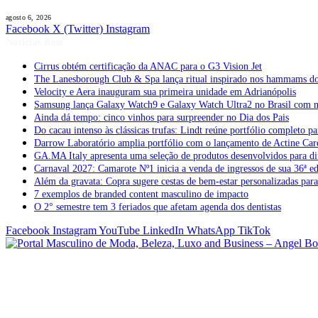
agosto 6, 2026
Facebook
X (Twitter)
Instagram
Notícias Boss
Cirrus obtém certificação da ANAC para o G3 Vision Jet
The Lanesborough Club & Spa lança ritual inspirado nos hammams d
Velocity e Aera inauguram sua primeira unidade em Adrianópolis
Samsung lança Galaxy Watch9 e Galaxy Watch Ultra2 no Brasil com no
Ainda dá tempo: cinco vinhos para surpreender no Dia dos Pais
Do cacau intenso às clássicas trufas: Lindt reúne portfólio completo pa
Darrow Laboratório amplia portfólio com o lançamento de Actine Car
GA.MA Italy apresenta uma seleção de produtos desenvolvidos para dif
Carnaval 2027: Camarote Nº1 inicia a venda de ingressos de sua 36ª e
Além da gravata: Copra sugere cestas de bem-estar personalizadas par
7 exemplos de branded content masculino de impacto
O 2° semestre tem 3 feriados que afetam agenda dos dentistas
Facebook
Instagram
YouTube
LinkedIn
WhatsApp
TikTok