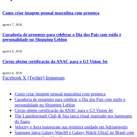
Como criar imagem pessoal masculina com presença
agosto 7, 2026
Curadoria de presentes para celebrar o Dia dos Pais com estilo e
personalidade no Shopping Leblon
agosto 6, 2026
Cirrus obtém certificação da ANAC para o G3 Vision Jet
agosto 6, 2026
Facebook
X (Twitter)
Instagram
Notícias Boss
Como criar imagem pessoal masculina com presença
Curadoria de presentes para celebrar o Dia dos Pais com estilo e
personalidade no Shopping Leblon
Cirrus obtém certificação da ANAC para o G3 Vision Jet
The Lanesborough Club & Spa lança ritual inspirado nos hammams
do Saara
Velocity e Aera inauguram sua primeira unidade em Adrianópolis
Samsung lança Galaxy Watch9 e Galaxy Watch Ultra2 no Brasil com