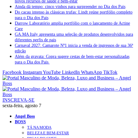
novos recursos de saúde e bem-estar
Ainda dá tempo: cinco vinhos para surpreender no Dia dos Pais
Do cacau intenso às clássicas trufas: Lindt reúne portfólio completo
para o Dia dos Pais
Darrow Laboratório amplia portfólio com o lançamento de Actine
Care
GA.MA Italy apresenta uma seleção de produtos desenvolvidos para
diferentes perfis de pais
Carnaval 2027: Camarote Nº1 inicia a venda de ingressos de sua 36ª
edição
Além da gravata: Copra sugere cestas de bem-estar personalizadas
para o Dia dos Pais
Facebook
Instagram
YouTube
LinkedIn
WhatsApp
TikTok
INSCREVA-SE
sexta-feira, agosto 7
Angel Boss
BOSS
TÁ NA MODA
BELEZA E BEM-ESTAR