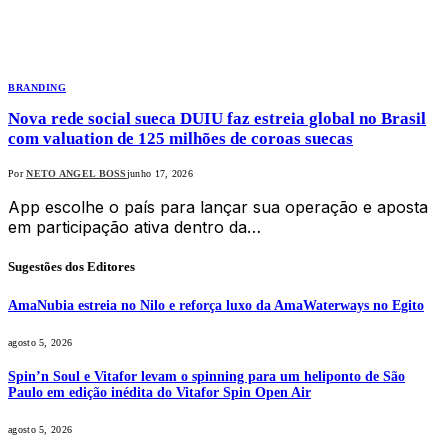
BRANDING
Nova rede social sueca DUIU faz estreia global no Brasil
com valuation de 125 milhões de coroas suecas
Por
NETO ANGEL BOSS
junho 17, 2026
App escolhe o país para lançar sua operação e aposta
em participação ativa dentro da…
Sugestões dos Editores
AmaNubia estreia no Nilo e reforça luxo da AmaWaterways no Egito
agosto 5, 2026
Spin’n Soul e Vitafor levam o spinning para um heliponto de São
Paulo em edição inédita do Vitafor Spin Open Air
agosto 5, 2026