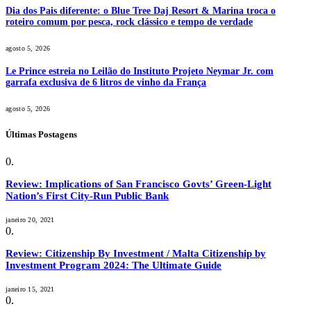
Dia dos Pais diferente: o Blue Tree Daj Resort & Marina troca o
roteiro comum por pesca, rock clássico e tempo de verdade
agosto 5, 2026
Le Prince estreia no Leilão do Instituto Projeto Neymar Jr. com
garrafa exclusiva de 6 litros de vinho da França
agosto 5, 2026
Últimas Postagens
Review: Implications of San Francisco Govts’ Green-Light
Nation’s First City-Run Public Bank
janeiro 20, 2021
Review: Citizenship By Investment / Malta Citizenship by
Investment Program 2024: The Ultimate Guide
janeiro 15, 2021