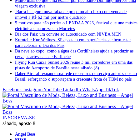
Muito mais do que uma escala: por que Santo Domingo merece uma
viagem exclusiva
Barra inaugura nova faixa de preço no alto luxo com venda de
imóvel a R$ 62 mil por metro quadrado
5 motivos para não perder o LENDAA 2026, festival que une música
eletrônica e natureza em Morretes
Dia dos Pais: um convite ao autocuidado com NIVEA MEN
Kurotel e Kur Wellness SP apostam em experiências de bem-estar
para celebrar o Dia dos Pais
Da neve ao copo: como a água das Cordilheiras ajuda a produzir as
cervejas artesanais de Bariloche
Flying Run Caixa Sunset 2026 reúne 3 mil corredores em uma das
pistas do Aeroporto de Brasília neste sábado (8)
Daher Aircraft expande sua rede de centros de serviço autorizados no
Brasil, reforçando o suportepara a crescente frota de TBM no país
Facebook
Instagram
YouTube
LinkedIn
WhatsApp
TikTok
INSCREVA-SE
sábado, agosto 8
Angel Boss
BOSS