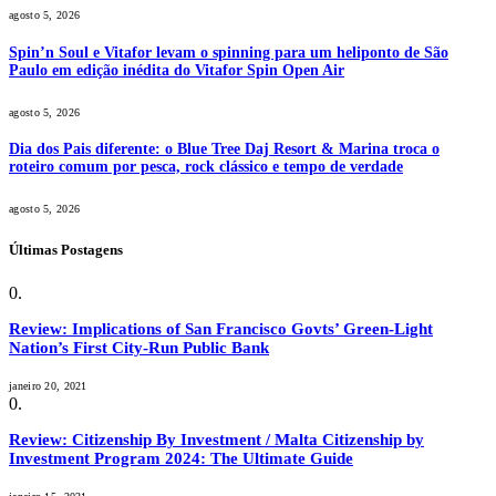
agosto 5, 2026
Spin’n Soul e Vitafor levam o spinning para um heliponto de São
Paulo em edição inédita do Vitafor Spin Open Air
agosto 5, 2026
Dia dos Pais diferente: o Blue Tree Daj Resort & Marina troca o
roteiro comum por pesca, rock clássico e tempo de verdade
agosto 5, 2026
Últimas Postagens
Review: Implications of San Francisco Govts’ Green-Light
Nation’s First City-Run Public Bank
janeiro 20, 2021
Review: Citizenship By Investment / Malta Citizenship by
Investment Program 2024: The Ultimate Guide