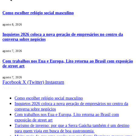
Como escolher relógio social masculino
agosto 8, 2026
Inquietos 2026 coloca a nova geração de empresários no centro da
conversa sobre negócios
agosto 7, 2026
Com trabalhos nos Eua e Europa, Lito retorna ao Brasil com exposição
de street art
agosto 7, 2026
Facebook
X (Twitter)
Instagram
Notícias Boss
Como escolher relógio social masculino
Inquietos 2026 coloca a nova geração de empresários no centro da
conversa sobre negócios
Com trabalhos nos Eua e Europa, Lito retorna ao Brasil com
exposição de street art
Turismo de inverno: por que a Serra Gaúcha também é um destino
para quem viaja em busca de boa gastronomia