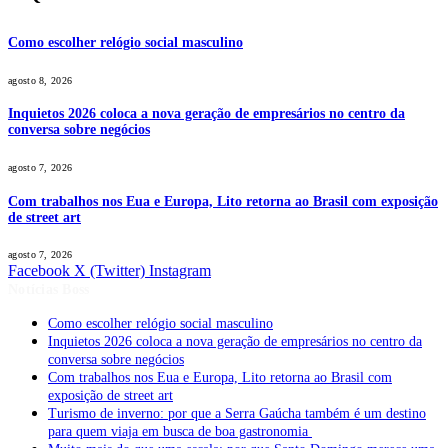
Como escolher relógio social masculino
agosto 8, 2026
Inquietos 2026 coloca a nova geração de empresários no centro da
conversa sobre negócios
agosto 7, 2026
Com trabalhos nos Eua e Europa, Lito retorna ao Brasil com exposição
de street art
agosto 7, 2026
Facebook
X (Twitter)
Instagram
Notícias Boss
Como escolher relógio social masculino
Inquietos 2026 coloca a nova geração de empresários no centro da
conversa sobre negócios
Com trabalhos nos Eua e Europa, Lito retorna ao Brasil com
exposição de street art
Turismo de inverno: por que a Serra Gaúcha também é um destino
para quem viaja em busca de boa gastronomia