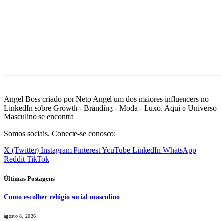
Angel Boss criado por Neto Angel um dos maiores influencers no
LinkedIn sobre Growth - Branding - Moda - Luxo. Aqui o Universo
Masculino se encontra
Somos sociais. Conecte-se conosco:
X (Twitter)
Instagram
Pinterest
YouTube
LinkedIn
WhatsApp
Reddit
TikTok
Últimas Postagens
Como escolher relógio social masculino
agosto 8, 2026