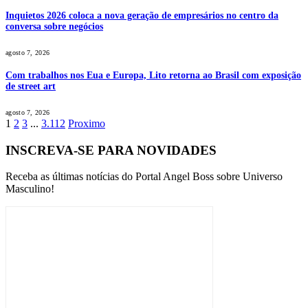
Inquietos 2026 coloca a nova geração de empresários no centro da
conversa sobre negócios
agosto 7, 2026
Com trabalhos nos Eua e Europa, Lito retorna ao Brasil com exposição
de street art
agosto 7, 2026
1
2
3
...
3.112
Proximo
INSCREVA-SE PARA NOVIDADES
Receba as últimas notícias do Portal Angel Boss sobre Universo
Masculino!