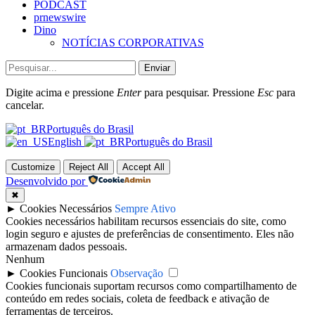
PODCAST
prnewswire
Dino
NOTÍCIAS CORPORATIVAS
Enviar
Digite acima e pressione
Enter
para pesquisar. Pressione
Esc
para
cancelar.
Português do Brasil
English
Português do Brasil
Customize
Reject All
Accept All
Desenvolvido por
✖
►
Cookies Necessários
Sempre Ativo
Cookies necessários habilitam recursos essenciais do site, como
login seguro e ajustes de preferências de consentimento. Eles não
armazenam dados pessoais.
Nenhum
►
Cookies Funcionais
Observação
Cookies funcionais suportam recursos como compartilhamento de
conteúdo em redes sociais, coleta de feedback e ativação de
ferramentas de terceiros.