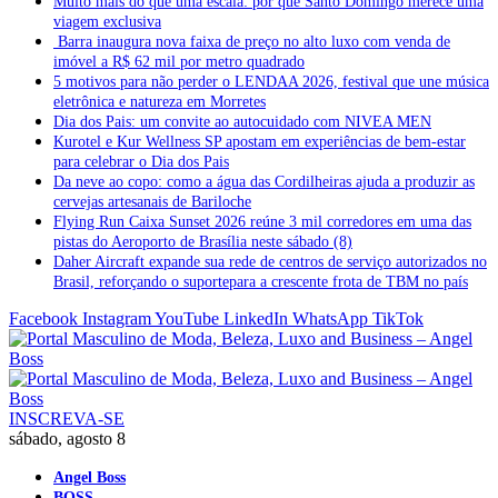
Muito mais do que uma escala: por que Santo Domingo merece uma
viagem exclusiva
Barra inaugura nova faixa de preço no alto luxo com venda de
imóvel a R$ 62 mil por metro quadrado
5 motivos para não perder o LENDAA 2026, festival que une música
eletrônica e natureza em Morretes
Dia dos Pais: um convite ao autocuidado com NIVEA MEN
Kurotel e Kur Wellness SP apostam em experiências de bem-estar
para celebrar o Dia dos Pais
Da neve ao copo: como a água das Cordilheiras ajuda a produzir as
cervejas artesanais de Bariloche
Flying Run Caixa Sunset 2026 reúne 3 mil corredores em uma das
pistas do Aeroporto de Brasília neste sábado (8)
Daher Aircraft expande sua rede de centros de serviço autorizados no
Brasil, reforçando o suportepara a crescente frota de TBM no país
Facebook
Instagram
YouTube
LinkedIn
WhatsApp
TikTok
INSCREVA-SE
sábado, agosto 8
Angel Boss
BOSS