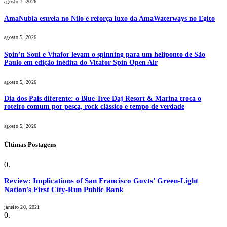
agosto 7, 2026
AmaNubia estreia no Nilo e reforça luxo da AmaWaterways no Egito
agosto 5, 2026
Spin’n Soul e Vitafor levam o spinning para um heliponto de São
Paulo em edição inédita do Vitafor Spin Open Air
agosto 5, 2026
Dia dos Pais diferente: o Blue Tree Daj Resort & Marina troca o
roteiro comum por pesca, rock clássico e tempo de verdade
agosto 5, 2026
Últimas Postagens
Review: Implications of San Francisco Govts’ Green-Light
Nation’s First City-Run Public Bank
janeiro 20, 2021