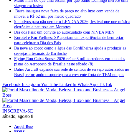
Muito mais do que uma escala: por que Santo Domingo merece uma
viagem exclusiva
Barra inaugura nova faixa de preço no alto luxo com venda de
imóvel a R$ 62 mil por metro quadrado
5 motivos para não perder o LENDAA 2026, festival que une música
eletrônica e natureza em Morretes
Dia dos Pais: um convite ao autocuidado com NIVEA MEN
Kurotel e Kur Wellness SP apostam em experiências de bem-estar
para celebrar o Dia dos Pais
Da neve ao copo: como a água das Cordilheiras ajuda a produzir as
cervejas artesanais de Bariloche
Flying Run Caixa Sunset 2026 reúne 3 mil corredores em uma das
pistas do Aeroporto de Brasília neste sábado (8)
Daher Aircraft expande sua rede de centros de serviço autorizados no
Brasil, reforçando o suportepara a crescente frota de TBM no país
Facebook
Instagram
YouTube
LinkedIn
WhatsApp
TikTok
INSCREVA-SE
sábado, agosto 8
Angel Boss
BOSS