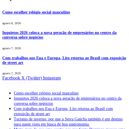
Como escolher relógio social masculino
agosto 8, 2026
Inquietos 2026 coloca a nova geração de empresários no centro da
conversa sobre negócios
agosto 7, 2026
Com trabalhos nos Eua e Europa, Lito retorna ao Brasil com exposição
de street art
agosto 7, 2026
Facebook
X (Twitter)
Instagram
Notícias Boss
Como escolher relógio social masculino
Inquietos 2026 coloca a nova geração de empresários no centro da
conversa sobre negócios
Com trabalhos nos Eua e Europa, Lito retorna ao Brasil com
exposição de street art
Turismo de inverno: por que a Serra Gaúcha também é um destino
para quem viaja em busca de boa gastronomia