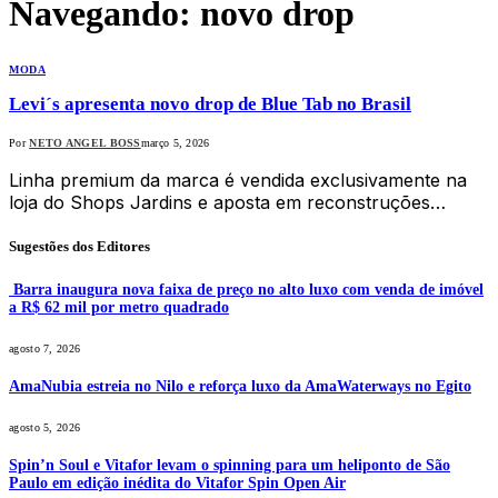
Navegando:
novo drop
MODA
Levi´s apresenta novo drop de Blue Tab no Brasil
Por
NETO ANGEL BOSS
março 5, 2026
Linha premium da marca é vendida exclusivamente na
loja do Shops Jardins e aposta em reconstruções…
Sugestões dos Editores
Barra inaugura nova faixa de preço no alto luxo com venda de imóvel
a R$ 62 mil por metro quadrado
agosto 7, 2026
AmaNubia estreia no Nilo e reforça luxo da AmaWaterways no Egito
agosto 5, 2026
Spin’n Soul e Vitafor levam o spinning para um heliponto de São
Paulo em edição inédita do Vitafor Spin Open Air