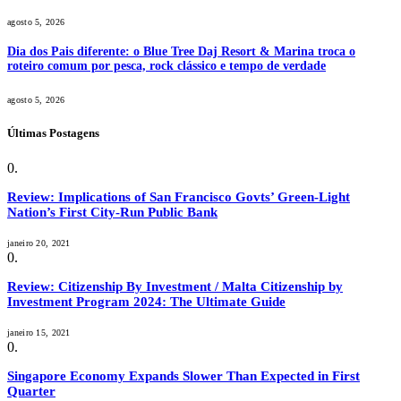
agosto 5, 2026
Dia dos Pais diferente: o Blue Tree Daj Resort & Marina troca o
roteiro comum por pesca, rock clássico e tempo de verdade
agosto 5, 2026
Últimas Postagens
Review: Implications of San Francisco Govts’ Green-Light
Nation’s First City-Run Public Bank
janeiro 20, 2021
Review: Citizenship By Investment / Malta Citizenship by
Investment Program 2024: The Ultimate Guide
janeiro 15, 2021
Singapore Economy Expands Slower Than Expected in First
Quarter