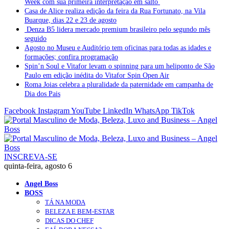
Week com sua primeira interpretação em salto
Casa de Alice realiza edição da feira da Rua Fortunato, na Vila
Buarque, dias 22 e 23 de agosto
Denza B5 lidera mercado premium brasileiro pelo segundo mês
seguido
Agosto no Museu e Auditório tem oficinas para todas as idades e
formações; confira programação
Spin’n Soul e Vitafor levam o spinning para um heliponto de São
Paulo em edição inédita do Vitafor Spin Open Air
Roma Joias celebra a pluralidade da paternidade em campanha de
Dia dos Pais
Facebook
Instagram
YouTube
LinkedIn
WhatsApp
TikTok
INSCREVA-SE
quinta-feira, agosto 6
Angel Boss
BOSS
TÁ NA MODA
BELEZA E BEM-ESTAR
DICAS DO CHEF