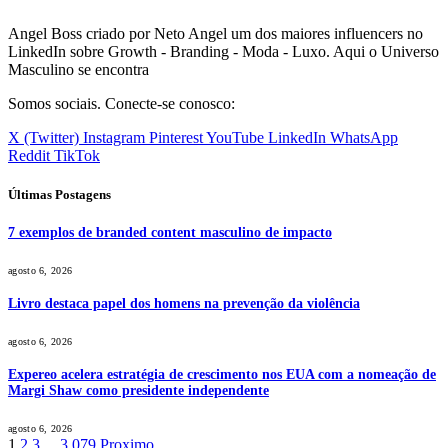
Angel Boss criado por Neto Angel um dos maiores influencers no
LinkedIn sobre Growth - Branding - Moda - Luxo. Aqui o Universo
Masculino se encontra
Somos sociais. Conecte-se conosco:
X (Twitter)
Instagram
Pinterest
YouTube
LinkedIn
WhatsApp
Reddit
TikTok
Últimas Postagens
7 exemplos de branded content masculino de impacto
agosto 6, 2026
Livro destaca papel dos homens na prevenção da violência
agosto 6, 2026
Expereo acelera estratégia de crescimento nos EUA com a nomeação de
Margi Shaw como presidente independente
agosto 6, 2026
1
2
3
...
3.079
Proximo