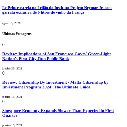
Le Prince estreia no Leilão do Instituto Projeto Neymar Jr. com
garrafa exclusiva de 6 litros de vinho da França
agosto 5, 2026
Últimas Postagens
Review: Implications of San Francisco Govts’ Green-Light
Nation’s First City-Run Public Bank
janeiro 20, 2021
Review: Citizenship By Investment / Malta Citizenship by
Investment Program 2024: The Ultimate Guide
janeiro 15, 2021
Singapore Economy Expands Slower Than Expected in First
Quarter
janeiro 15, 2021