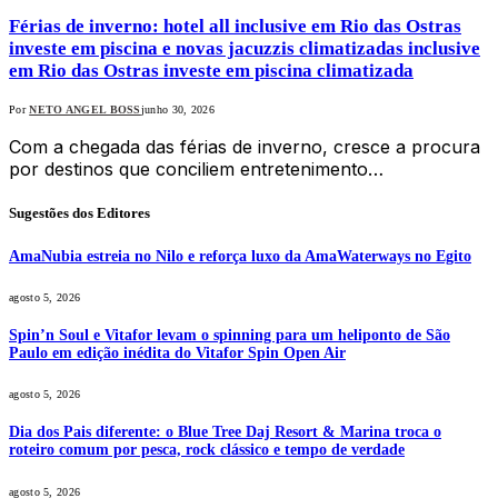
Férias de inverno: hotel all inclusive em Rio das Ostras
investe em piscina e novas jacuzzis climatizadas inclusive
em Rio das Ostras investe em piscina climatizada
Por
NETO ANGEL BOSS
junho 30, 2026
Com a chegada das férias de inverno, cresce a procura
por destinos que conciliem entretenimento…
Sugestões dos Editores
AmaNubia estreia no Nilo e reforça luxo da AmaWaterways no Egito
agosto 5, 2026
Spin’n Soul e Vitafor levam o spinning para um heliponto de São
Paulo em edição inédita do Vitafor Spin Open Air
agosto 5, 2026
Dia dos Pais diferente: o Blue Tree Daj Resort & Marina troca o
roteiro comum por pesca, rock clássico e tempo de verdade
agosto 5, 2026