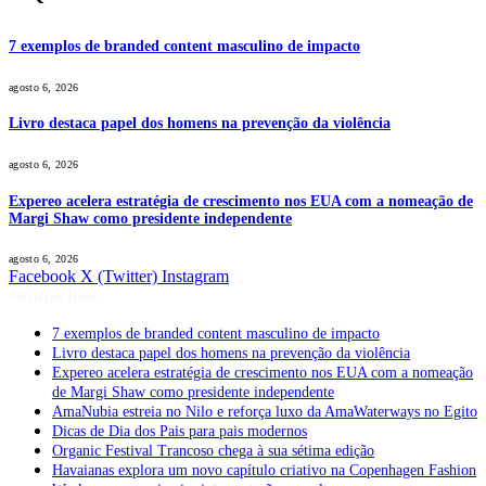
7 exemplos de branded content masculino de impacto
agosto 6, 2026
Livro destaca papel dos homens na prevenção da violência
agosto 6, 2026
Expereo acelera estratégia de crescimento nos EUA com a nomeação de
Margi Shaw como presidente independente
agosto 6, 2026
Facebook
X (Twitter)
Instagram
Notícias Boss
7 exemplos de branded content masculino de impacto
Livro destaca papel dos homens na prevenção da violência
Expereo acelera estratégia de crescimento nos EUA com a nomeação
de Margi Shaw como presidente independente
AmaNubia estreia no Nilo e reforça luxo da AmaWaterways no Egito
Dicas de Dia dos Pais para pais modernos
Organic Festival Trancoso chega à sua sétima edição
Havaianas explora um novo capítulo criativo na Copenhagen Fashion