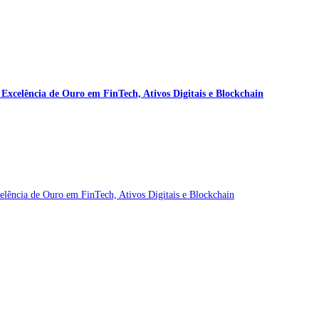
celência de Ouro em FinTech, Ativos Digitais e Blockchain
ência de Ouro em FinTech, Ativos Digitais e Blockchain