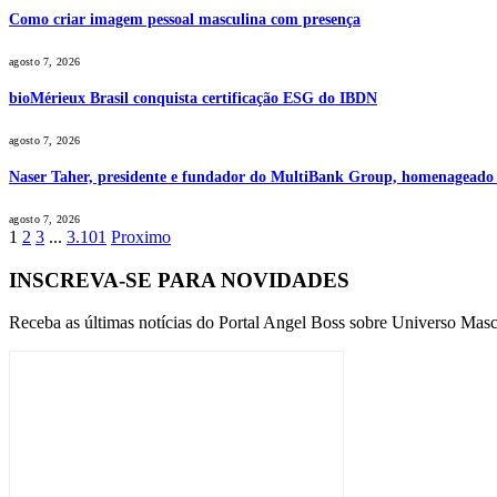
Como criar imagem pessoal masculina com presença
agosto 7, 2026
bioMérieux Brasil conquista certificação ESG do IBDN
agosto 7, 2026
Naser Taher, presidente e fundador do MultiBank Group, homenageado 
agosto 7, 2026
1
2
3
...
3.101
Proximo
INSCREVA-SE PARA NOVIDADES
Receba as últimas notícias do Portal Angel Boss sobre Universo Masc