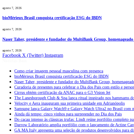
agosto 7, 2026
bioMérieux Brasil conquista certificação ESG do IBDN
agosto 7, 2026
Naser Taher, presidente e fundador do MultiBank Group, homenageado 
agosto 7, 2026
Facebook
X (Twitter)
Instagram
Notícias Boss
Como criar imagem pessoal masculina com presença
bioMérieux Brasil conquista certificação ESG do IBDN
Naser Taher, presidente e fundador do MultiBank Group, homenagead
Curadoria de presentes para celebrar o Dia dos Pais com estilo e per
Cirrus obtém certificação da ANAC para o G3 Vision Jet
The Lanesborough Club & Spa lança ritual inspirado nos hammams d
Velocity e Aera inauguram sua primeira unidade em Adrianópolis
Samsung lança Galaxy Watch9 e Galaxy Watch Ultra2 no Brasil com no
Ainda dá tempo: cinco vinhos para surpreender no Dia dos Pais
Do cacau intenso às clássicas trufas: Lindt reúne portfólio completo pa
Darrow Laboratório amplia portfólio com o lançamento de Actine Car
GA.MA Italy apresenta uma seleção de produtos desenvolvidos para dif