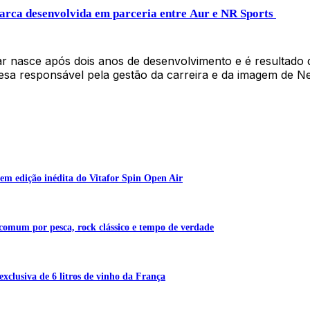
rca desenvolvida em parceria entre Aur e NR Sports
nasce após dois anos de desenvolvimento e é resultado de
resa responsável pela gestão da carreira e da imagem de 
em edição inédita do Vitafor Spin Open Air
 comum por pesca, rock clássico e tempo de verdade
exclusiva de 6 litros de vinho da França