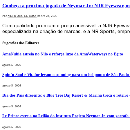
Conheça a próxima jogada de Neymar Jr.: NJR Eyewear, ma
Por
NETO ANGEL BOSS
janeiro 28, 2026
Com qualidade premium e preço acessível, a NJR Eyewear 
especializada na criação de marcas, e a NR Sports, emp
Sugestões dos Editores
AmaNubia estreia no Nilo e reforça luxo da AmaWaterways no Egito
agosto 5, 2026
Spin’n Soul e Vitafor levam o spinning para um heliponto de São Paulo 
agosto 5, 2026
Dia dos Pais diferente: o Blue Tree Daj Resort & Marina troca o roteiro
agosto 5, 2026
Le Prince estreia no Leilão do Instituto Projeto Neymar Jr. com garrafa 
agosto 5, 2026