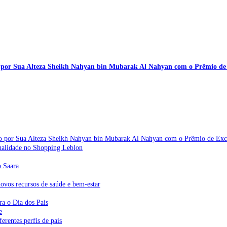
por Sua Alteza Sheikh Nahyan bin Mubarak Al Nahyan com o Prêmio de Ex
o por Sua Alteza Sheikh Nahyan bin Mubarak Al Nahyan com o Prêmio de Excel
sonalidade no Shopping Leblon
o Saara
vos recursos de saúde e bem-estar
ra o Dia dos Pais
e
erentes perfis de pais