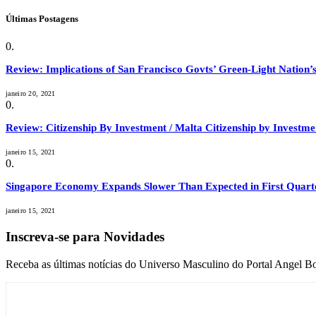
Últimas Postagens
Review: Implications of San Francisco Govts’ Green-Light Nation’s
janeiro 20, 2021
Review: Citizenship By Investment / Malta Citizenship by Invest
janeiro 15, 2021
Singapore Economy Expands Slower Than Expected in First Quart
janeiro 15, 2021
Inscreva-se para Novidades
Receba as últimas notícias do Universo Masculino do Portal Angel Bo