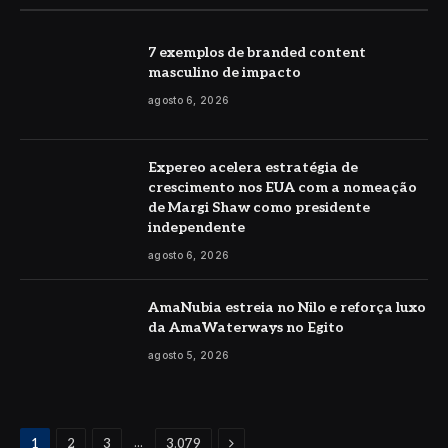
7 exemplos de branded content
masculino de impacto
agosto 6, 2026
Expereo acelera estratégia de
crescimento nos EUA com a nomeação
de Margi Shaw como presidente
independente
agosto 6, 2026
AmaNubia estreia no Nilo e reforça luxo
da AmaWaterways no Egito
agosto 5, 2026
Proximo
...
1
2
3
3.079