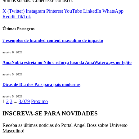
Somos sociais. Conecte-se conosco:
X (Twitter)
Instagram
Pinterest
YouTube
LinkedIn
WhatsApp
Reddit
TikTok
Últimas Postagens
7 exemplos de branded content masculino de impacto
agosto 6, 2026
AmaNubia estreia no Nilo e reforça luxo da AmaWaterways no Egito
agosto 5, 2026
Dicas de Dia dos Pais para pais modernos
agosto 5, 2026
1
2
3
...
3.079
Proximo
INSCREVA-SE PARA NOVIDADES
Receba as últimas notícias do Portal Angel Boss sobre Universo
Masculino!