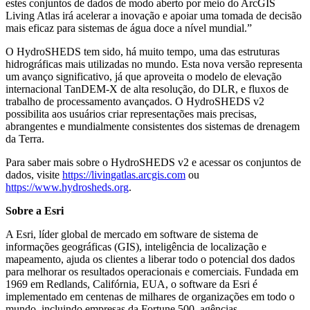
estes conjuntos de dados de modo aberto por meio do ArcGIS
Living Atlas irá acelerar a inovação e apoiar uma tomada de decisão
mais eficaz para sistemas de água doce a nível mundial.”
O HydroSHEDS tem sido, há muito tempo, uma das estruturas
hidrográficas mais utilizadas no mundo. Esta nova versão representa
um avanço significativo, já que aproveita o modelo de elevação
internacional TanDEM-X de alta resolução, do DLR, e fluxos de
trabalho de processamento avançados. O HydroSHEDS v2
possibilita aos usuários criar representações mais precisas,
abrangentes e mundialmente consistentes dos sistemas de drenagem
da Terra.
Para saber mais sobre o HydroSHEDS v2 e acessar os conjuntos de
dados, visite
https://livingatlas.arcgis.com
ou
https://www.hydrosheds.org
.
Sobre a Esri
A Esri, líder global de mercado em software de sistema de
informações geográficas (GIS), inteligência de localização e
mapeamento, ajuda os clientes a liberar todo o potencial dos dados
para melhorar os resultados operacionais e comerciais. Fundada em
1969 em Redlands, Califórnia, EUA, o software da Esri é
implementado em centenas de milhares de organizações em todo o
mundo, incluindo empresas da Fortune 500, agências