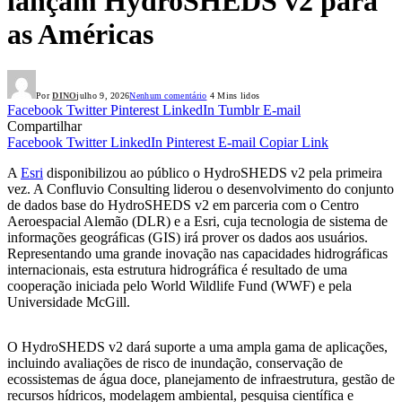
lançam HydroSHEDS v2 para
as Américas
Por
DINO
julho 9, 2026
Nenhum comentário
4 Mins lidos
Facebook
Twitter
Pinterest
LinkedIn
Tumblr
E-mail
Compartilhar
Facebook
Twitter
LinkedIn
Pinterest
E-mail
Copiar Link
A
Esri
disponibilizou ao público o HydroSHEDS v2 pela primeira
vez. A Confluvio Consulting liderou o desenvolvimento do conjunto
de dados base do HydroSHEDS v2 em parceria com o Centro
Aeroespacial Alemão (DLR) e a Esri, cuja tecnologia de sistema de
informações geográficas (GIS) irá prover os dados aos usuários.
Representando uma grande inovação nas capacidades hidrográficas
internacionais, esta estrutura hidrográfica é resultado de uma
cooperação iniciada pelo World Wildlife Fund (WWF) e pela
Universidade McGill.
O HydroSHEDS v2 dará suporte a uma ampla gama de aplicações,
incluindo avaliações de risco de inundação, conservação de
ecossistemas de água doce, planejamento de infraestrutura, gestão de
recursos hídricos, modelagem ambiental, pesquisa científica e