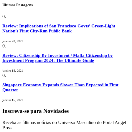
Últimas Postagens
Review: Implications of San Francisco Govts’ Green-Light
Nation’s First City-Run Public Bank
janeiro 20, 2021
Review: Citizenship By Investment / Malta Citizenship by
Investment Program 2024: The Ultimate Guide
janeiro 15, 2021
Singapore Economy Expands Slower Than Expected in First
Quarter
janeiro 15, 2021
Inscreva-se para Novidades
Receba as últimas notícias do Universo Masculino do Portal Angel
Boss.