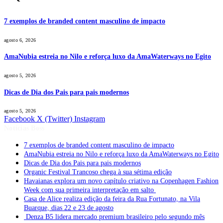
7 exemplos de branded content masculino de impacto
agosto 6, 2026
AmaNubia estreia no Nilo e reforça luxo da AmaWaterways no Egito
agosto 5, 2026
Dicas de Dia dos Pais para pais modernos
agosto 5, 2026
Facebook
X (Twitter)
Instagram
Notícias Boss
7 exemplos de branded content masculino de impacto
AmaNubia estreia no Nilo e reforça luxo da AmaWaterways no Egito
Dicas de Dia dos Pais para pais modernos
Organic Festival Trancoso chega à sua sétima edição
Havaianas explora um novo capítulo criativo na Copenhagen Fashion
Week com sua primeira interpretação em salto
Casa de Alice realiza edição da feira da Rua Fortunato, na Vila
Buarque, dias 22 e 23 de agosto
Denza B5 lidera mercado premium brasileiro pelo segundo mês