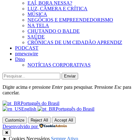
EAÍ, BORA NESSA?
LUZ, CÂMERA E CRÍTICA
MÚSICA
NEGÓCIOS E EMPREENDEDORISMO
NA TELA
CHUTANDO O BALDE
SAÚDE
CRÔNICAS DE UM CIDADÃO APRENDIZ
PODCAST
prnewswire
Dino
NOTÍCIAS CORPORATIVAS
Enviar
Digite acima e pressione
Enter
para pesquisar. Pressione
Esc
para
cancelar.
Português do Brasil
English
Português do Brasil
Customize
Reject All
Accept All
Desenvolvido por
✖
►
Cookies Necessários
Sempre Ativo