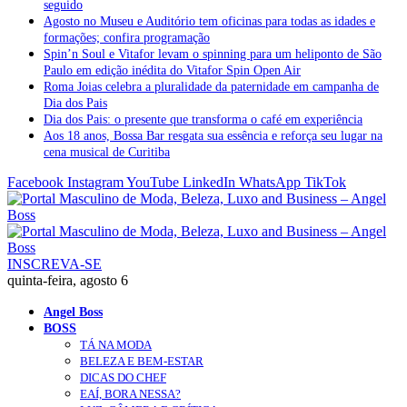
seguido
Agosto no Museu e Auditório tem oficinas para todas as idades e
formações; confira programação
Spin’n Soul e Vitafor levam o spinning para um heliponto de São
Paulo em edição inédita do Vitafor Spin Open Air
Roma Joias celebra a pluralidade da paternidade em campanha de
Dia dos Pais
Dia dos Pais: o presente que transforma o café em experiência
Aos 18 anos, Bossa Bar resgata sua essência e reforça seu lugar na
cena musical de Curitiba
Facebook
Instagram
YouTube
LinkedIn
WhatsApp
TikTok
INSCREVA-SE
quinta-feira, agosto 6
Angel Boss
BOSS
TÁ NA MODA
BELEZA E BEM-ESTAR
DICAS DO CHEF
EAÍ, BORA NESSA?