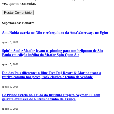
vez que eu comentar.
Sugestões dos Editores
AmaNubia estreia no Nilo e reforça luxo da AmaWaterways no Egito
agosto 5, 2026
Spin’n Soul e Vitafor levam o spinning para um heliponto de São
Paulo em edição inédita do Vitafor Spin Open Air
agosto 5, 2026
Dia dos Pais diferente: o Blue Tree Daj Resort & Marina troca o
roteiro comum por pesca, rock clássico e tempo de verdade
agosto 5, 2026
Le Prince estreia no Leilão do Instituto Projeto Neymar Jr. com
garrafa exclusiva de 6 litros de vinho da França
agosto 5, 2026