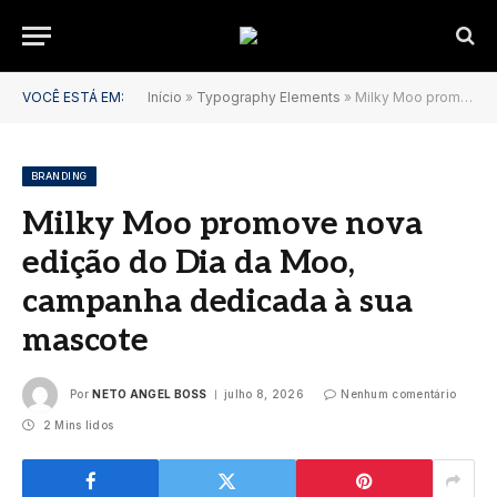
VOCÊ ESTÁ EM:
Início
»
Typography Elements
»
Milky Moo promove nova edição do Dia da Moo, campanha dedicada à sua mascote
BRANDING
Milky Moo promove nova
edição do Dia da Moo,
campanha dedicada à sua
mascote
Por
NETO ANGEL BOSS
julho 8, 2026
Nenhum comentário
2 Mins lidos