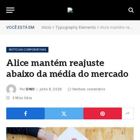
VOCÊ ESTÁ EM:
Início
»
Typography Elements
»
Alice mantém reajuste abaixo da média do mercado
NOTÍCIAS CORPORATIVAS
Alice mantém reajuste
abaixo da média do mercado
Por
DINO
julho 8, 2026
Nenhum comentário
2 Mins lidos