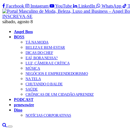
Facebook
Instagram
YouTube
LinkedIn
WhatsApp
T
INSCREVA-SE
sábado, agosto 8
Angel Boss
BOSS
TÁ NA MODA
BELEZA E BEM-ESTAR
DICAS DO CHEF
EAÍ, BORA NESSA?
LUZ, CÂMERA E CRÍTICA
MÚSICA
NEGÓCIOS E EMPREENDEDORISMO
NA TELA
CHUTANDO O BALDE
SAÚDE
CRÔNICAS DE UM CIDADÃO APRENDIZ
PODCAST
prnewswire
Dino
NOTÍCIAS CORPORATIVAS