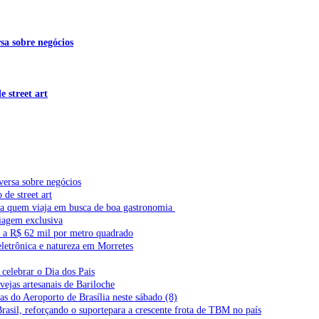
sa sobre negócios
 street art
versa sobre negócios
de street art
ra quem viaja em busca de boa gastronomia
iagem exclusiva
l a R$ 62 mil por metro quadrado
letrônica e natureza em Morretes
celebrar o Dia dos Pais
vejas artesanais de Bariloche
s do Aeroporto de Brasília neste sábado (8)
Brasil, reforçando o suportepara a crescente frota de TBM no país