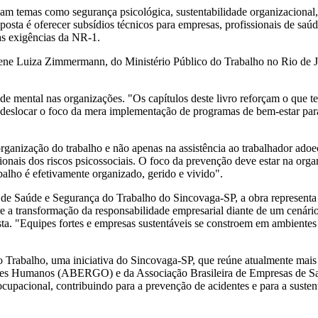
dam temas como segurança psicológica, sustentabilidade organizacional, 
oposta é oferecer subsídios técnicos para empresas, profissionais de saú
as exigências da NR-1.
rlene Luiza Zimmermann, do Ministério Público do Trabalho no Rio de 
 mental nas organizações. "Os capítulos deste livro reforçam o que t
eslocar o foco da mera implementação de programas de bem-estar para a 
organização do trabalho e não apenas na assistência ao trabalhador adoe
onais dos riscos psicossociais. O foco da prevenção deve estar na organ
balho é efetivamente organizado, gerido e vivido".
 de Saúde e Segurança do Trabalho do Sincovaga-SP, a obra representa
bre a transformação da responsabilidade empresarial diante de um cenár
ta. "Equipes fortes e empresas sustentáveis se constroem em ambientes o
Trabalho, uma iniciativa do Sincovaga-SP, que reúne atualmente mais d
ores Humanos (ABERGO) e da Associação Brasileira de Empresas de S
cupacional, contribuindo para a prevenção de acidentes e para a sustent