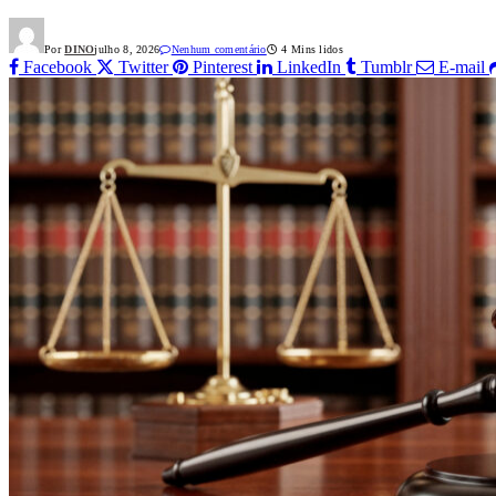
Por
DINO
julho 8, 2026
Nenhum comentário
4 Mins lidos
Facebook
Twitter
Pinterest
LinkedIn
Tumblr
E-mail