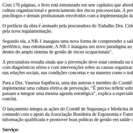
Com 176 páginas, o livro está estruturado em sete capítulos que abor
cultura organizacional e gerenciamento dos riscos psicossociais. A pr
psicólogos e demais profissionais envolvidos com a implementação d
O prefácio da obra é assinado pela procuradora do Trabalho Dra. Ci
pela nova regulamentação.
Segundo ela, a NR-1 inaugura uma nova forma de compreender a saúde
periférico, mas estruturante. A NR-1 inaugura um novo paradigma ao d
dentro do amplo sistema de gestão de riscos ocupacionais".
A procuradora ressalta ainda que a prevenção deve estar centrada na 
com diagnósticos sérios e com intervenções sobre as causas organizaci
nas relações sociais, nas condições concretas e na maneira como o tra
Para a Dra. Vanessa Sapiência, uma das autoras e membro do Comitê
implementar uma cultura efetiva de prevenção. "É preciso refletir so
passam a integrar uma mesma agenda estratégica", explica a especialis
conclui.
O lançamento integra as ações do Comitê de Segurança e Medicina do 
contando com o apoio da Associação Brasileira de Ergonomia e Fat
informação qualificada e promover boas práticas de gestão em saúde o
Serviço: