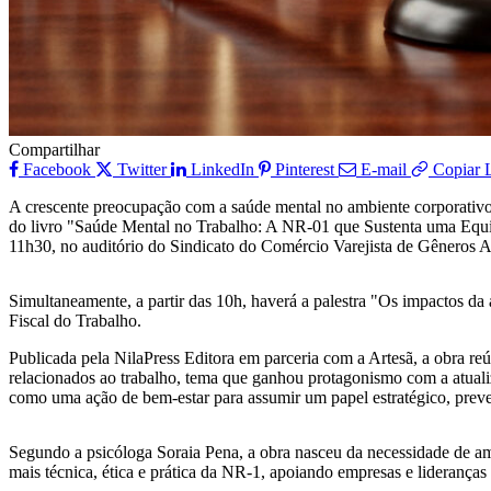
Compartilhar
Facebook
Twitter
LinkedIn
Pinterest
E-mail
Copiar 
A crescente preocupação com a saúde mental no ambiente corporativ
do livro "Saúde Mental no Trabalho: A NR-01 que Sustenta uma Equip
11h30, no auditório do Sindicato do Comércio Varejista de Gêneros 
Simultaneamente, a partir das 10h, haverá a palestra "Os impactos da
Fiscal do Trabalho.
Publicada pela NilaPress Editora em parceria com a Artesã, a obra reún
relacionados ao trabalho, tema que ganhou protagonismo com a atuali
como uma ação de bem-estar para assumir um papel estratégico, preve
Segundo a psicóloga Soraia Pena, a obra nasceu da necessidade de am
mais técnica, ética e prática da NR-1, apoiando empresas e lideranças 