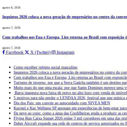
agosto 8, 2026
Inquietos 2026 coloca a nova geração de empresários no centro da conver
agosto 7, 2026
Com trabalhos nos Eua e Europa, Lito retorna ao Brasil com exposição de
agosto 7, 2026
Facebook
X (Twitter)
Instagram
Notícias Boss
Como escolher relógio social masculino
Inquietos 2026 coloca a nova geração de empresários no centro da con
Com trabalhos nos Eua e Europa, Lito retorna ao Brasil com exposição 
Turismo de inverno: por que a Serra Gaúcha também é um destino pa
Muito mais do que uma escala: por que Santo Domingo merece uma v
Barra inaugura nova faixa de preço no alto luxo com venda de imóve
5 motivos para não perder o LENDAA 2026, festival que une música e
Dia dos Pais: um convite ao autocuidado com NIVEA MEN
Kurotel e Kur Wellness SP apostam em experiências de bem-estar para 
Da neve ao copo: como a água das Cordilheiras ajuda a produzir as cer
Flying Run Caixa Sunset 2026 reúne 3 mil corredores em uma das pista
Daher Aircraft expande sua rede de centros de serviço autorizados no 