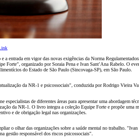
Link
o e a entrada em vigor das novas exigências da Norma Regulamentado
e Forte", organizado por Soraia Pena e Ivan Sant’Ana Rabelo. O event
Alimentícios do Estado de São Paulo (Sincovaga-SP), em São Paulo.
 atualização da NR-1 e psicossociais", conduzida por Rodrigo Vieira Va
e especialistas de diferentes áreas para apresentar uma abordagem técni
zação da NR-1. O livro integra a coleção Equipe Forte e propõe uma m
ntivo e de obrigação legal nas organizações.
pliar o olhar das organizações sobre a saúde mental no trabalho. "Iva
na gestão responsável dos riscos psicossociais".