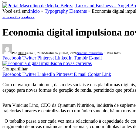
Você está em:
Início
»
Typography Elements
»
Economia digital impul
Notícias Corporativas
Economia digital impulsiona nov
Por
DINO
julho 8, 2026
Atualizado:
julho 8, 2026
Nenhum comentário
5 Mins lidos
Facebook
Twitter
Pinterest
LinkedIn
Tumblr
E-mail
Compartilhar
Facebook
Twitter
LinkedIn
Pinterest
E-mail
Copiar Link
Com o avanço da internet, das redes sociais e das plataformas digitai
espaço para novas formas de geração de renda, permitindo que profiss
Para Vinicius Lino, CEO da Quantum Nutrition, indústria de suplement
trajetórias lineares e centralizadas em um único vínculo, há um movim
"O trabalho passa a ser cada vez mais relacionado à capacidade de c
surgimento de novas dinâmicas profissionais, como múltiplas fontes de