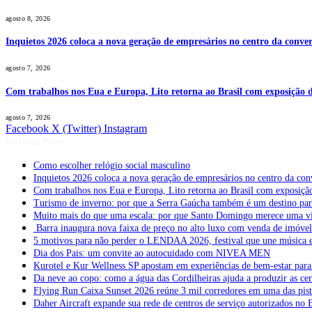
agosto 8, 2026
Inquietos 2026 coloca a nova geração de empresários no centro da conver
agosto 7, 2026
Com trabalhos nos Eua e Europa, Lito retorna ao Brasil com exposição de
agosto 7, 2026
Facebook
X (Twitter)
Instagram
Notícias Boss
Como escolher relógio social masculino
Inquietos 2026 coloca a nova geração de empresários no centro da con
Com trabalhos nos Eua e Europa, Lito retorna ao Brasil com exposição 
Turismo de inverno: por que a Serra Gaúcha também é um destino pa
Muito mais do que uma escala: por que Santo Domingo merece uma v
Barra inaugura nova faixa de preço no alto luxo com venda de imóve
5 motivos para não perder o LENDAA 2026, festival que une música e
Dia dos Pais: um convite ao autocuidado com NIVEA MEN
Kurotel e Kur Wellness SP apostam em experiências de bem-estar para 
Da neve ao copo: como a água das Cordilheiras ajuda a produzir as cer
Flying Run Caixa Sunset 2026 reúne 3 mil corredores em uma das pista
Daher Aircraft expande sua rede de centros de serviço autorizados no 