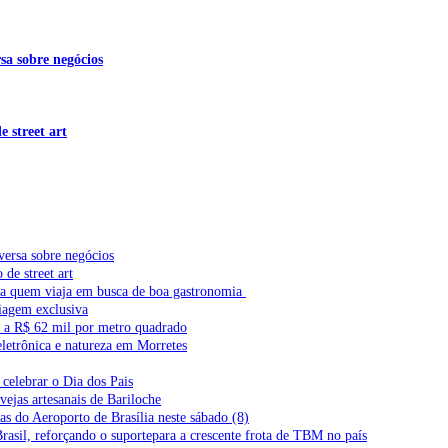
sa sobre negócios
 street art
versa sobre negócios
de street art
ra quem viaja em busca de boa gastronomia
iagem exclusiva
l a R$ 62 mil por metro quadrado
letrônica e natureza em Morretes
celebrar o Dia dos Pais
vejas artesanais de Bariloche
s do Aeroporto de Brasília neste sábado (8)
Brasil, reforçando o suportepara a crescente frota de TBM no país