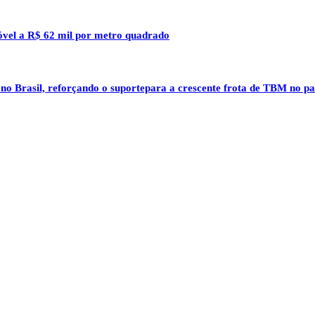
óvel a R$ 62 mil por metro quadrado
 no Brasil, reforçando o suportepara a crescente frota de TBM no pa