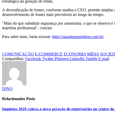
estratégica da geração de renda.
A diversificação de fontes, conforme analisa o CEO, permite ampliar a
desenvolvimento de fontes mais previsíveis ao longo do tempo.
"Mais do que substituir segurança por autonomia, o que se observa é 
trajetória profissional", conclui.
Para saber mais, basta acessar:
https://quantumnutrition.com.br/
COMUNICAÇÃO
E-COMMERCE
ECONOMIA
MÍDIA
SOCIE
Compartilhar.
Facebook
Twitter
Pinterest
LinkedIn
Tumblr
E-mail
DINO
Relacionados
Posts
Inquietos 2026 coloca a nova geração de empresários no centro da