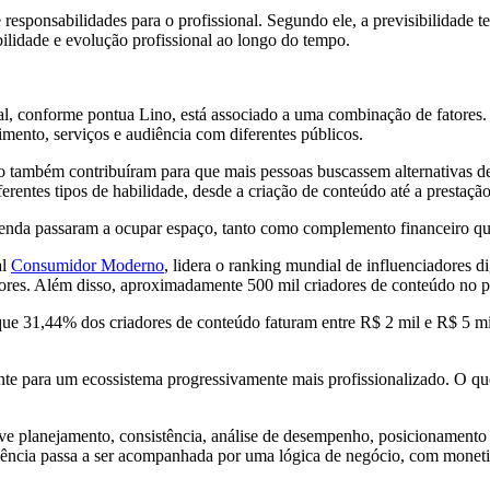
responsabilidades para o profissional. Segundo ele, a previsibilidade 
bilidade e evolução profissional ao longo do tempo.
 conforme pontua Lino, está associado a uma combinação de fatores. A 
cimento, serviços e audiência com diferentes públicos.
também contribuíram para que mais pessoas buscassem alternativas de r
rentes tipos de habilidade, desde a criação de conteúdo até a prestação
 renda passaram a ocupar espaço, tanto como complemento financeiro qu
al
Consumidor Moderno
, lidera o ranking mundial de influenciadores d
ores. Além disso, aproximadamente 500 mil criadores de conteúdo no pa
que 31,44% dos criadores de conteúdo faturam entre R$ 2 mil e R$ 5 
nte para um ecossistema progressivamente mais profissionalizado. O qu
e planejamento, consistência, análise de desempenho, posicionamento e
ência passa a ser acompanhada por uma lógica de negócio, com monetiza