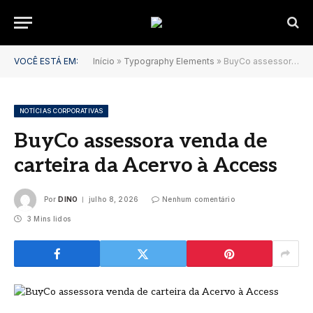
VOCÊ ESTÁ EM:
Início
»
Typography Elements
»
BuyCo assessora venda de carteira da Acervo à Access
NOTÍCIAS CORPORATIVAS
BuyCo assessora venda de
carteira da Acervo à Access
Por
DINO
julho 8, 2026
Nenhum comentário
3 Mins lidos