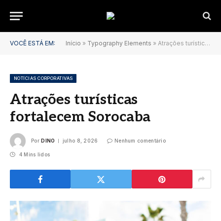
VOCÊ ESTÁ EM:
Início
»
Typography Elements
»
Atrações turísticas fortalecem Sorocaba
NOTÍCIAS CORPORATIVAS
Atrações turísticas
fortalecem Sorocaba
Por
DINO
julho 8, 2026
Nenhum comentário
4 Mins lidos