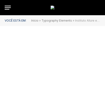
VOCÊ ESTÁ EM:
Início
»
Typography Elements
»
Instituto Allure expande cuidado multidisciplinar em Marabá