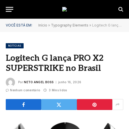
VOCÊ ESTÁ EM:
Início
»
Typography Elements
»
Logitech G lança PRO X2 SUPERSTRIKE no Brasil
NOTÍCIAS
Logitech G lança PRO X2
SUPERSTRIKE no Brasil
Por
NETO ANGEL BOSS
junho 16, 2026
Nenhum comentário
3 Mins lidos